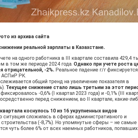
ото из архива сайта
снижении реальной зарплаты в Казахстане.
ете на одного работника в III квартале составила 429,4 т
ем в том же периоде 2024 года.
Однако при учете роста ц
я отрицательной, -2%.
Реальное падение г/г фиксируется
С АСПиР РК.
ослеживается общий тренд на увеличение показателя в
%).
Текущее снижение стало лишь третьим за этот пери
ксировалось -0,6% (I квартал 2023 года) и -0,1% (III квар
осредственно перед снижением, во II квартале, какие-ли
 квартала коснулось 10 из 16 укрупненных видов
го ситуация сложилась в сферах административного и
 строительства (-8,7%). Но упомянутые сферы – не самые
тся чуть более 6% от всех наемных работников, попавших