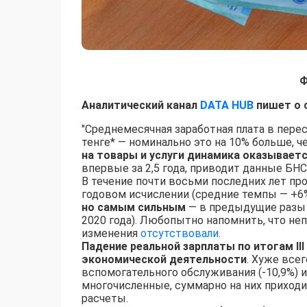
Ф
Аналитический канал
DATA HUB
пишет о 
"Среднемесячная заработная плата в пересч
тенге* — номинально это на 10% больше, ч
на товары и услуги динамика оказываетс
впервые за 2,5 года, приводит данные БН
В течение почти восьми последних лет пр
годовом исчислении (средние темпы — +6
но самым сильным
— в предыдущие разы фи
2020 года). Любопытно напомнить, что неп
изменения
отсутствовали
.
Падение реальной зарплаты по итогам III
экономической деятельности
. Хуже все
вспомогательного обслуживания (-10,9%) и
многочисленные, суммарно на них приходи
расчеты.