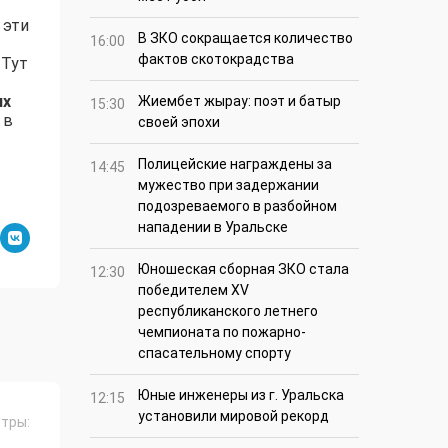
 эти
В ЗКО сокращается количество
16:00
фактов скотокрадства
.
Тут
их
Жиембет жырау: поэт и батыр
15:30
 в
своей эпохи
Полицейские награждены за
14:45
мужество при задержании
подозреваемого в разбойном
нападении в Уральске
Юношеская сборная ЗКО стала
12:30
победителем XV
республиканского летнего
чемпионата по пожарно-
спасательному спорту
Юные инженеры из г. Уральска
12:15
установили мировой рекорд
тры: