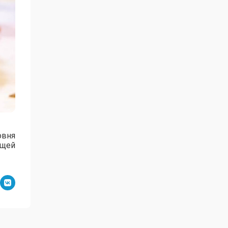
овня
ущей