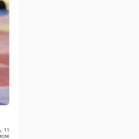
, 11
исле