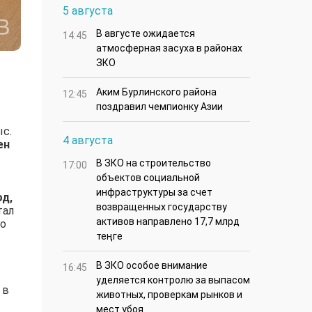
5 августа
В августе ожидается
14:45
атмосферная засуха в районах
ЗКО
Аким Бурлинского района
12:45
поздравил чемпионку Азии
ыс.
4 августа
ен
В ЗКО на строительство
17:00
объектов социальной
инфраструктуры за счет
од,
возвращенных государству
тал
активов направлено 17,7 млрд
бо
теңге
В ЗКО особое внимание
16:45
уделяется контролю за выпасом
 в
животных, проверкам рынков и
мест убоя