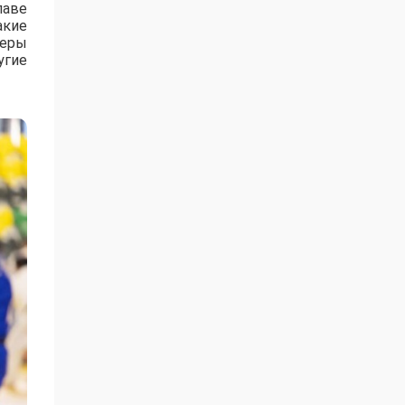
лаве
акие
зеры
угие