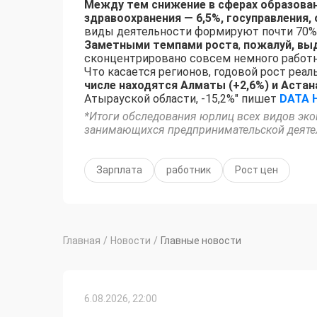
Между тем снижение в сферах образован
здравоохранения — 6,5%, госуправления,
виды деятельности формируют почти 70% 
Заметными темпами роста
,
пожалуй, выд
сконцентрировано совсем немного работни
Что касается регионов, годовой рост реал
числе находятся Алматы (+2,6%) и Астана
Атырауской области, -15,2%" пишет
DATA 
*Итоги обследования юрлиц всех видов эко
занимающихся предпринимательской деяте
Зарплата
работник
Рост цен
Главная
/
Новости
/
Главные новости
6.08.2026, 22:00