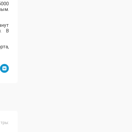
5000
ным.
анут
. В
рта,
тры: