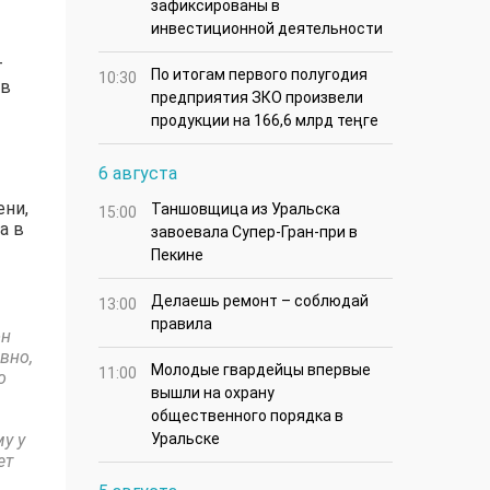
зафиксированы в
инвестиционной деятельности
т
По итогам первого полугодия
10:30
 в
предприятия ЗКО произвели
продукции на 166,6 млрд теңге
6 августа
ени,
Таншовщица из Уральска
15:00
а в
завоевала Супер-Гран-при в
Пекине
Делаешь ремонт – соблюдай
13:00
правила
он
вно,
Молодые гвардейцы впервые
11:00
о
вышли на охрану
общественного порядка в
у у
Уральске
ет