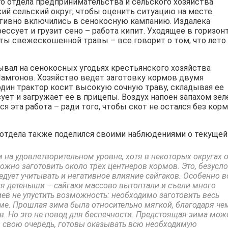
го отдела предпринимательства и сельского хозяйства
й сельский округ, чтобы оценить ситуацию на месте.
тивно включились в сенокосную кампанию. Издалека
рессует и грузит сено – работа кипит. Уходящее в горизон
ты свежескошенной травы – все говорит о том, что лето
ывал на сенокосных угодьях крестьянского хозяйства
амгонов. Хозяйство ведет заготовку кормов двумя
один трактор косит высокую сочную траву, складывая ее
ует и загружает ее в прицепы. Воздух напоен запахом зел
я эта работа – ради того, чтобы скот не остался без корм
 отдела также поделился своими наблюдениями о текущей
м на удовлетворительном уровне, хотя в некоторых округах 
можно заготовить около трех центнеров кормов. Это, безусло
ледует учитывать и негативное влияние сайгаков. Особенно в
ся детеныши – сайгаки массово вытоптали и съели много
ев не упустить возможность: необходимо заготовить весь
ме. Прошлая зима была относительно мягкой, благодаря чем
в. Но это не повод для беспечности. Предстоящая зима мож
 свою очередь, готовы оказывать всю необходимую