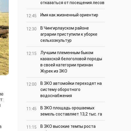
отказаться от посещения лесов
Имя как жизненный ориентир
12:45
В Чингирлауском районе
12:30
аграрии приступили к уборке
сельхозкультур
Лучшим племенным быком
12:15
казахской белоголовой породы
в своей категории признан
Жүрек из ЗКО
В ЗКО автомойки переходят на
12:00
систему оборотного
ие
водоснабжения
т:
я
В ЗКО площадь орошаемых
11:45
земель составляет 13,2 тыс. га
а
В ЗКО высокие темпы роста
11:15