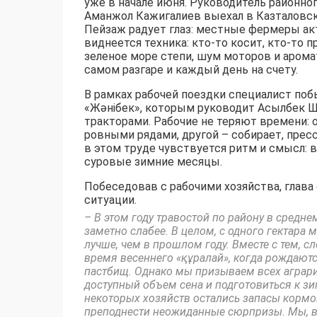
уже в начале июня. Руководитель районно
Аманжол Кажигалиев выехал в Казталовски
Пейзаж радует глаз: местные фермеры ак
виднеется техника: кто-то косит, кто-то п
зеленое море степи, шум моторов и арома
самом разгаре и каждый день на счету.
В рамках рабочей поездки специалист поб
«Жәнібек», которым руководит Асылбек Ш
тракторами. Рабочие не теряют времени: 
ровными рядами, другой – собирает, пресс
в этом труде чувствуется ритм и смысл: вс
суровые зимние месяцы.
Побеседовав с рабочими хозяйства, глава
ситуации.
– В этом году травостой по району в средне
заметно слабее. В целом, с одного гектара 
лучше, чем в прошлом году. Вместе с тем, с
время весеннего «құралай», когда рождают
пастбищ. Однако мы призываем всех аграри
доступный объем сена и подготовиться к зи
некоторых хозяйств остались запасы кормо
преподнести неожиданные сюрпризы. Мы, в