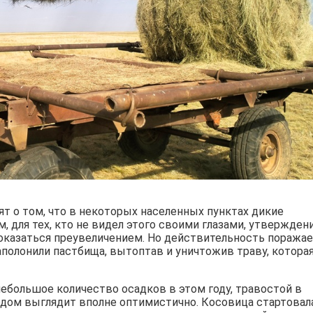
т о том, что в некоторых населенных пунктах дикие
 для тех, кто не видел этого своими глазами, утвержден
оказаться преувеличением. Но действительность поражае
аполонили пастбища, вытоптав и уничтожив траву, котора
небольшое количество осадков в этом году, травостой в
одом выглядит вполне оптимистично. Косовица стартовал