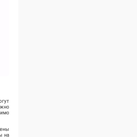
огут
ожно
имо
рены
ы на