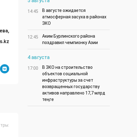
5 августа
В августе ожидается
14:45
атмосферная засуха в районах
ЗКО
ева,
Аким Бурлинского района
12:45
s.kz
поздравил чемпионку Азии
4 августа
В ЗКО на строительство
17:00
объектов социальной
инфраструктуры за счет
возвращенных государству
активов направлено 17,7 млрд
теңге
тры: