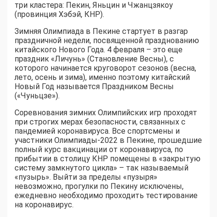
три кластера: Пекин, Яньцин и Чжанцзякоу
(провинция Хэбэй, КНР).
Зимняя Олимпиада в Пекине стартует в разгар
праздничной недели, посвященной празднованию
китайского Нового Года. 4 февраля – это еще
праздник «Личунь» (Становление Весны), с
которого начинается круговорот сезонов (весна,
лето, осень и зима), именно поэтому китайский
Новый Год называется Праздником Весны
(«Чуньцзе»).
Соревнования зимних Олимпийских игр проходят
при строгих мерах безопасности, связанных с
пандемией коронавируса. Все спортсмены и
участники Олимпиады-2022 в Пекине, прошедшие
полный курс вакцинации от коронавируса, по
прибытии в столицу КНР помещены в «закрытую
систему замкнутого цикла» – так называемый
«пузырь». Выйти за пределы «пузыря»
невозможно, прогулки по Пекину исключены,
ежедневно необходимо проходить тестирование
на коронавирус.