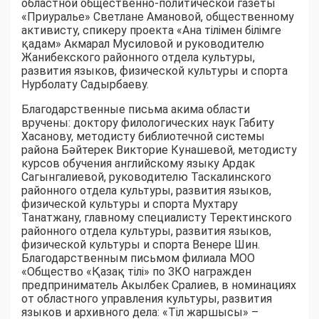
областной общественно-политической газеты
«Приуралье» Светлане Амановой, общественному
активисту, спикеру проекта «Ана тілімен білімге
қадам» Акмарал Мусиловой и руководителю
Жанибекского районного отдела культуры,
развития языков, физической культуры и спорта
Нурболату Садырбаеву.
Благодарственные письма акима области
вручены: доктору филологических наук Габиту
Хасанову, методисту библиотечной системы
района Бәйтерек Викторие Кунашевой, методисту
курсов обучения английскому языку Ардак
Сагынгалиевой, руководителю Таскалинского
районного отдела культуры, развития языков,
физической культуры и спорта Мухтару
Танатжану, главному специалисту Теректинского
районного отдела культуры, развития языков,
физической культуры и спорта Венере Шин.
Благодарственным письмом филиала МОО
«Общество «Қазақ тілі» по ЗКО награжден
предприниматель Акылбек Сралиев, в номинациях
от областного управления культуры, развития
языков и архивного дела: «Тіл жаршысы» –