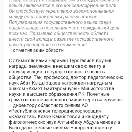
языка заключается в его консолидирующей роли.
Он способствует укреплению взаимопонимания
между представителями разных этносов.
Популяризация государственного языка среди
подрастающего поколения – это гражданский долг
всех нас. Призываю общественность области
внести свой вклад в развитие государственного
языка, расширение его применения,
– отметил аким области.
С этими словами Нариман Турегалиев вручил
награды землякам, внесшим свою лепту в
популяризацию государственного языка в
обществе. Так, профессор, доктор педагогических
наук Абат Кыдыршаев награжден нагрудным
знаком «Ахмет Байтұрсынұлы» Министерства
науки и высшего образования РК. Почетные
грамоты вышеназванного министерства вручены
– директору областного филила АО
«Республиканская телерадиокорпорация
«Казахстан» Кларе Камбетовой и кандидату
филологических наук Алтынбеку Абдульманову, а
Благодарственные письма – корреспонденту