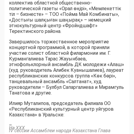
коллектив областной общественно-
политической газеты «Орал өңірі», «Мемлекеттік
тіл – бизнесте» – ТОО «Пойма Май Комбинаты»,
«Достығы шалқыған шаңырақ» – немецкий
этнокультурный центр «Фройндшафт»
Теректинского района.
Завершилось торжественное мероприятие
концертной программой, в которой приняли
участие солист областной филармонии им. Г.
Курмангалиева Тарас Жауынбаев,
этнофольклорный ансамбль ДК молодежи «Алаш»
(худ. руководитель Алибек Куанышалиев), лауреат
республиканских конкурсов группа «Көк бөрі»,
танцевальный ансамбль «Салтанат», худ.
руководители – Булбул Сапаргалиева и Мирамгуль
Танатова и другие.
Илияр Муталипов, председатель филиала ОО
«Республиканский культурный центр уйгуров
Казахстана» в Уральске:
–
На ХХХ
IV сессии Ассамблеи народа Казахстана Глава