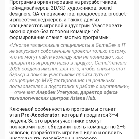
Программа ориентирована на разработчиков,
геймдизайнеров, 2D/3D-художников, sound
designers, QA-специалистов, продюсеров, product-
и project-менеджеров, а также других
специалистов игровой индустрии. Участвовать
можно даже без готовой команды: её
формирование станет частью программы.
«Многие талантливые специалисты в GameDev и IT
не запускают собственные проекты только потому,
что не могут найти команду или не понимают, как
превратить игровую идею в продукт. GamePreneurs
2026 создана именно для того, чтобы снизить этот
барьер и помочь участникам пройти путь от
концепции до MVP, тестирования на реальных
пользователях и подготовки к работе с издателями»,
— отмечает
Анарбек Утегулов, директор офиса
технологических центров Astana Hub.
Ключевой особенностью программы станет
этап
Pre-Accelerator
, который продлится 3–4
недели. За это время участники смогут
познакомиться, объединиться в команды по 2–5
человек, проработать игровую идею и освоить
инструменты разработки и игрового