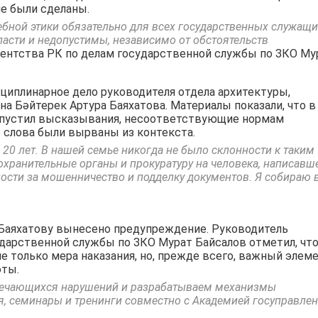
е были сделаны.
ебной этики обязательно для всех государственных служащи
асти и недопустимы, независимо от обстоятельств
гентства РК по делам государственной службы по ЗКО Му
циплинарное дело руководителя отдела архитектуры,
на Бәйтерек Артура Баяхатова. Материалы показали, что в
допустил высказывания, несоответствующие нормам
о слова были вырваны из контекста.
 20 лет. В нашей семье никогда не было склонности к таким
охранительные органы и прокуратуру на человека, написавш
ности за мошенничество и подделку документов. Я собираю 
Баяхатову вынесено предупреждение. Руководитель
ударственной службы по ЗКО Мурат Байсалов отметил, чт
е только мера наказания, но, прежде всего, важный элем
оты.
тречающихся нарушений и разрабатываем механизмы
, семинары и тренинги совместно с Академией госуправле