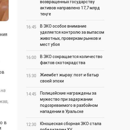
возвращенных государству
активов направлено 17,7 млрд
теңге
В ЗКО особое внимание
16:45
уделяется контролю за выпасом
ния
животных, проверкам рынков и
мест убоя
В ЗКО сокращается количество
16:00
о
фактов скотокрадства
ов
Жиембет жырау: поэт и батыр
15:30
своей эпохи
 на
Полицейские награждены за
14:45
мужество при задержании
жав,
подозреваемого в разбойном
нападении в Уральске
о в
Юношеская сборная ЗКО стала
12:30
м
победителем XV