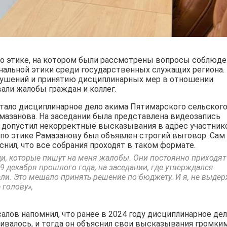
по этике, на котором были рассмотрены вопросы соблюде
альной этики среди государственных служащих региона.
рушений и принятию дисциплинарных мер в отношении
али жалобы граждан и коллег.
тало дисциплинарное дело акима Пятимарского сельског
мазанова. На заседании была представлена видеозапись
к допустил некорректные высказывания в адрес участник
по этике Рамазанову был объявлен строгий выговор. Сам
снил, что все собрания проходят в таком формате.
ди, которые пишут на меня жалобы. Они постоянно приходят
9 декабря прошлого года, на заседании, где утверждался
али. Это мешало принять решение по бюджету. И я, не выдер
 голову»,
алов напомнил, что ранее в 2024 году дисциплинарное дел
ивалось, и тогда он объяснил свои высказывания громки