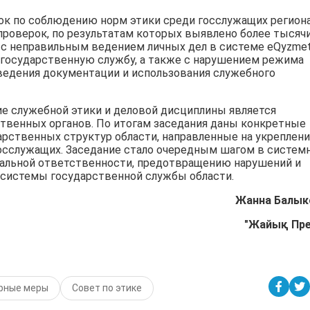
ок по соблюдению норм этики среди госслужащих региона
проверок, по результатам которых выявлено более тысяч
с неправильным ведением личных дел в системе eQyzmet
а государственную службу, а также с нарушением режима
 ведения документации и использования служебного
ие служебной этики и деловой дисциплины является
твенных органов. По итогам заседания даны конкретные
арственных структур области, направленные на укреплен
госслужащих. Заседание стало очередным шагом в систем
альной ответственности, предотвращению нарушений и
системы государственной службы области.
Жанна Балык
"Жайық Пр
рные меры
Совет по этике