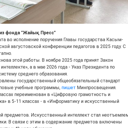
из фонда "Жайық Пресс"
ата во исполнение поручения Главы государства Касым-
ской августовской конференции педагогов в 2025 году. С
тапно.
нова этой работы. В ноябре 2025 года принят Закон
нтеллекте», а в мае 2026 года - Указ Президента по
систему среднего образования.
новлены государственный общеобязательный стандарт
иповые учебные программы,
пишет
Минпросвещения.
лассах переименован в «Цифровую грамотность и
а» в 5-11 классах - в «Информатику и искусственный
ний предметов. Искусственный интеллект стал неотъемле
ки. В связи с этим в содержание предметов включены