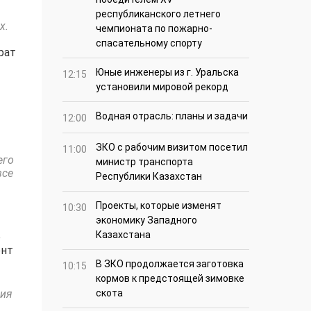
республиканского летнего
х.
чемпионата по пожарно-
спасательному спорту
рат
Юные инженеры из г. Уральска
12:15
установили мировой рекорд
Водная отрасль: планы и задачи
12:00
ЗКО с рабочим визитом посетил
11:00
его
министр транспорта
все
Республики Казахстан
Проекты, которые изменят
10:30
экономику Западного
Казахстана
о
ент
В ЗКО продолжается заготовка
10:15
кормов к предстоящей зимовке
ния
скота