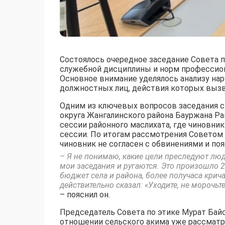
Состоялось очередное заседание Совета 
служебной дисциплины и норм профессион
Основное внимание уделялось анализу на
должностных лиц, действия которых вызв
Одним из ключевых вопросов заседания с
округа Жангалинского района Бауржана Ра
сессии районного маслихата, где чиновни
сессии. По итогам рассмотрения Советом 
чиновник не согласен с обвинениями и поя
– Я не понимаю, какие цели преследуют лю
мои заседания и ругаются. Это произошло 2
бюджет села и района, более получаса крич
действительно сказал: «Уходите, не морочьте
– пояснил он.
Председатель Совета по этике Мурат Байс
отношении сельского акима уже рассматр