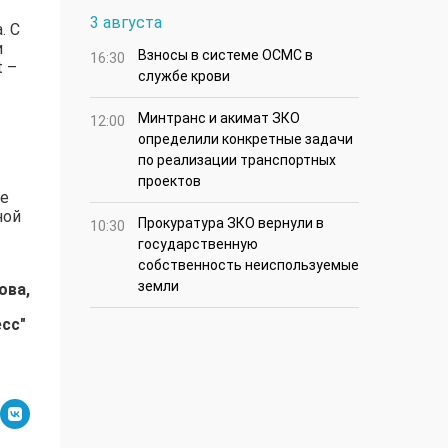
3 августа
. С
и
Взносы в системе ОСМС в
16:30
 –
службе крови
Минтранс и акимат ЗКО
12:00
определили конкретные задачи
по реализации транспортных
проектов
ие
ной
Прокуратура ЗКО вернули в
10:30
государственную
собственность неиспользуемые
земли
ова,
есс"