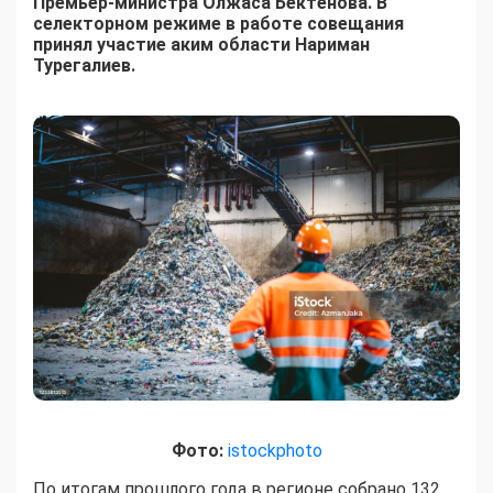
Премьер-министра Олжаса Бектенова. В
селекторном режиме в работе совещания
принял участие аким области Нариман
Турегалиев.
Фото:
istockphoto
По итогам прошлого года в регионе собрано 132