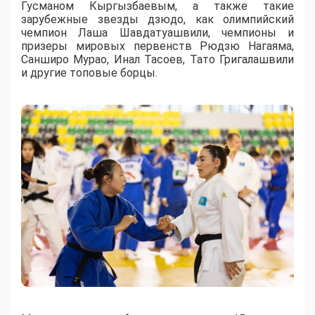
Гусманом Кыргызбаевым, а также такие
зарубежные звезды дзюдо, как олимпийский
чемпион Лаша Шавдатуашвили, чемпионы и
призеры мировых первенств Рюдзю Нагаяма,
Санширо Мурао, Инал Тасоев, Тато Григалашвили
и другие топовые борцы.