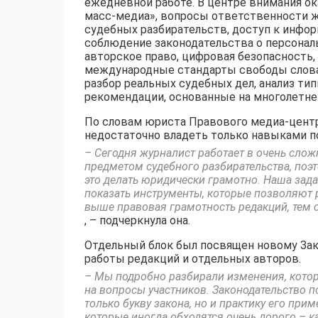
ежедневной работе. В центре внимания ок
масс-медиа», вопросы ответственности ж
судебных разбирательств, доступ к инфо
соблюдение законодательства о персональ
авторское право, цифровая безопасность,
международные стандарты свободы слова
разбор реальных судебных дел, анализ ти
рекомендации, основанные на многолетне
По словам юриста Правового медиа-цент
недостаточно владеть только навыками п
– Сегодня журналист работает в очень сло
предметом судебного разбирательства, поэт
это делать юридически грамотно. Наша зада
показать инструменты, которые позволяют р
выше правовая грамотность редакций, тем 
, – подчеркнула она.
Отдельный блок был посвящен новому Зак
работы редакций и отдельных авторов.
– Мы подробно разбирали изменения, котор
на вопросы участников. Законодательство п
только букву закона, но и практику его пр
которые иногда обходятся очень дорого – к