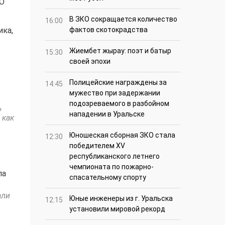
«О
В ЗКО сокращается количество
16:00
ика,
фактов скотокрадства
Жиембет жырау: поэт и батыр
15:30
е
своей эпохи
Полицейские награждены за
14:45
мужество при задержании
подозреваемого в разбойном
ь
нападении в Уральске
 как
Юношеская сборная ЗКО стала
12:30
победителем XV
республиканского летнего
чемпионата по пожарно-
ла
спасательному спорту
али
Юные инженеры из г. Уральска
12:15
установили мировой рекорд