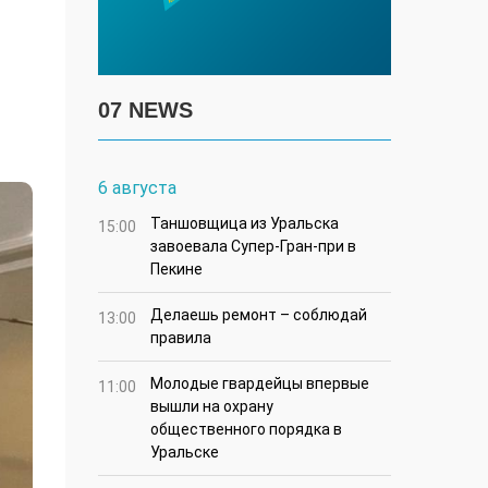
07 NEWS
6 августа
Таншовщица из Уральска
15:00
завоевала Супер-Гран-при в
Пекине
Делаешь ремонт – соблюдай
13:00
правила
Молодые гвардейцы впервые
11:00
вышли на охрану
общественного порядка в
Уральске