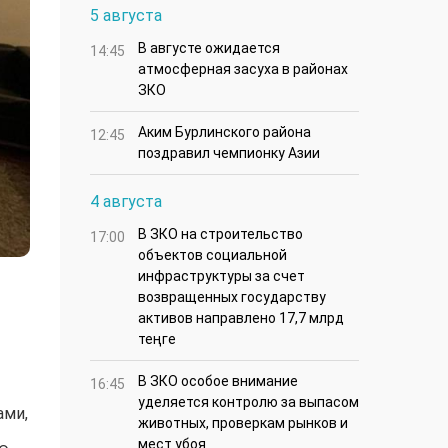
5 августа
В августе ожидается
14:45
атмосферная засуха в районах
ЗКО
Аким Бурлинского района
12:45
поздравил чемпионку Азии
4 августа
В ЗКО на строительство
17:00
объектов социальной
инфраструктуры за счет
возвращенных государству
активов направлено 17,7 млрд
теңге
В ЗКО особое внимание
16:45
уделяется контролю за выпасом
ами,
животных, проверкам рынков и
мест убоя