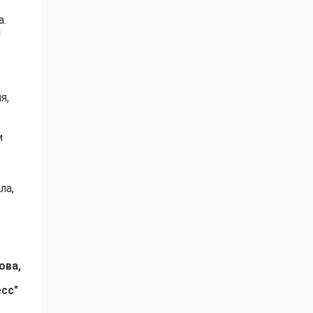
а.
и
я,
м
ла,
ова,
есс"