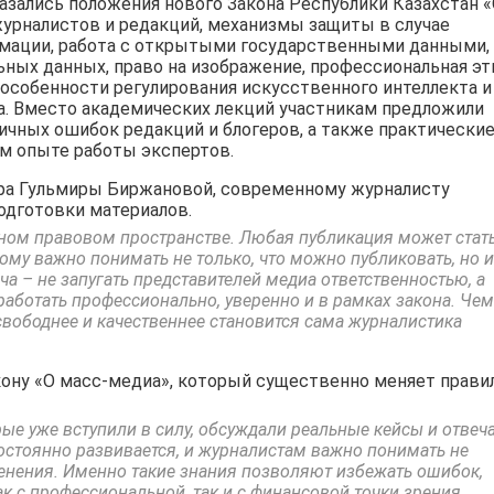
азались положения нового Закона Республики Казахстан 
урналистов и редакций, механизмы защиты в случае
рмации, работа с открытыми государственными данными,
ных данных, право на изображение, профессиональная эт
 особенности регулирования искусственного интеллекта и
. Вместо академических лекций участникам предложили
пичных ошибок редакций и блогеров, а также практически
м опыте работы экспертов.
ра Гульмиры Биржановой, современному журналисту
одготовки материалов.
жном правовом пространстве. Любая публикация может стат
ому важно понимать не только, что можно публиковать, но и
ча – не запугать представителей медиа ответственностью, а
аботать профессионально, уверенно и в рамках закона. Чем
свободнее и качественнее становится сама журналистика
ону «О масс-медиа», который существенно меняет прави
ые уже вступили в силу, обсуждали реальные кейсы и отвеч
остоянно развивается, и журналистам важно понимать не
именения. Именно такие знания позволяют избежать ошибок,
ак с профессиональной, так и с финансовой точки зрения