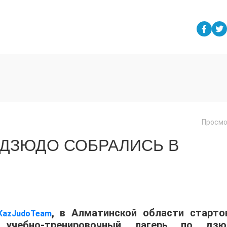
Просмо
 ДЗЮДО СОБРАЛИСЬ В
, в Алматинской области старто
KazJudoTeam
учебно-тренировочный лагерь по дзю