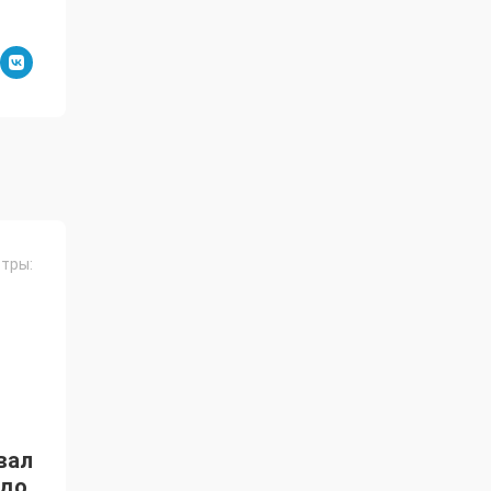
тры:
вал
до,