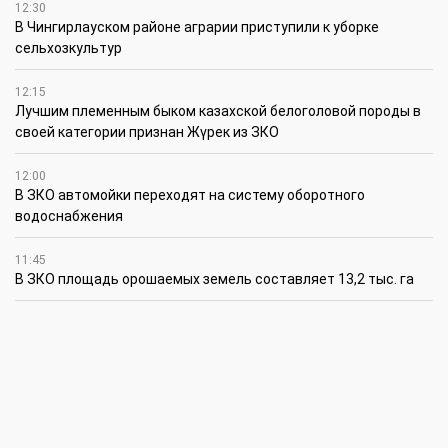
12:30
В Чингирлауском районе аграрии приступили к уборке
сельхозкультур
12:15
Лучшим племенным быком казахской белоголовой породы в
своей категории признан Жүрек из ЗКО
12:00
В ЗКО автомойки переходят на систему оборотного
водоснабжения
11:45
В ЗКО площадь орошаемых земель составляет 13,2 тыс. га
11:15
В ЗКО высокие темпы роста зафиксированы в
инвестиционной деятельности
10:30
По итогам первого полугодия предприятия ЗКО произвели
продукции на 166,6 млрд теңге