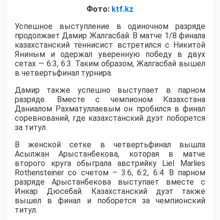
Фото:
ktf.kz
Успешное выступление в одиночном разряде
продолжает Дамир Жалгасбай. В матче 1/8 финала
казахстанский теннисист встретился с Никитой
Яниным и одержал уверенную победу в двух
сетах — 6:3, 6:3. Таким образом, Жалгасбай вышел
в четвертьфинал турнира.
Дамир также успешно выступает в парном
разряде. Вместе с чемпионом Казахстана
Даниалом Рахматуллаевым он пробился в финал
соревнований, где казахстанский дуэт поборется
за титул.
В женской сетке в четвертьфинал вышла
Асылжан Арыстанбекова, которая в матче
второго круга обыграла австрийку Liel Marlies
Rothensteiner со счетом – 3:6, 6:2, 6:4. В парном
разряде Арыстанбекова выступает вместе с
Инкар Дюсебай. Казахстанский дуэт также
вышел в финал и поборется за чемпионский
титул.