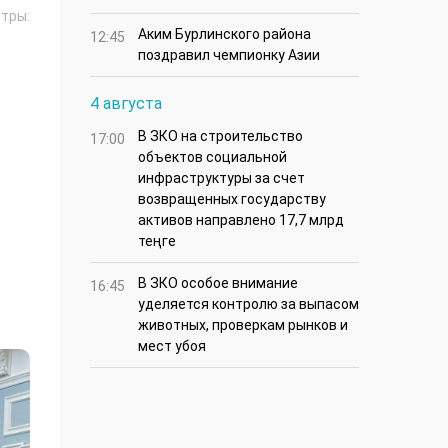
тры:
Аким Бурлинского района
12:45
поздравил чемпионку Азии
4 августа
В ЗКО на строительство
17:00
объектов социальной
инфраструктуры за счет
возвращенных государству
активов направлено 17,7 млрд
теңге
В ЗКО особое внимание
16:45
уделяется контролю за выпасом
животных, проверкам рынков и
мест убоя