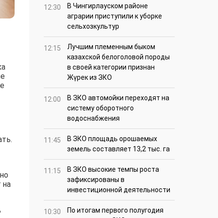
В Чингирлауском районе
12:30
аграрии приступили к уборке
сельхозкультур
Лучшим племенным быком
12:15
казахской белоголовой породы
ка
в своей категории признан
не
Жүрек из ЗКО
же
В ЗКО автомойки переходят на
12:00
систему оборотного
водоснабжения
ть.
В ЗКО площадь орошаемых
11:45
земель составляет 13,2 тыс. га
В ЗКО высокие темпы роста
11:15
но
зафиксированы в
 на
инвестиционной деятельности
ь
По итогам первого полугодия
10:30