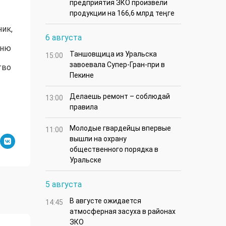
предприятия ЗКО произвели
продукции на 166,6 млрд теңге
ик,
6 августа
оню
Таншовщица из Уральска
15:00
завоевала Супер-Гран-при в
тво
Пекине
Делаешь ремонт – соблюдай
13:00
правила
Молодые гвардейцы впервые
11:00
вышли на охрану
общественного порядка в
Уральске
5 августа
В августе ожидается
14:45
атмосферная засуха в районах
ЗКО