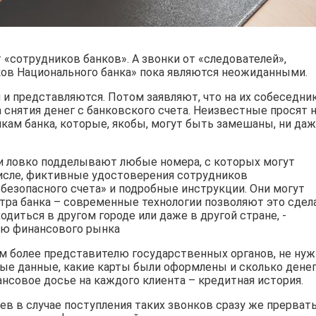
 «сотрудников банков». А звонки от «следователей»,
ков Национального банка» пока являются неожиданными.
и представляются. Потом заявляют, что на их собеседни
а снятия денег с банковского счета. Неизвестные просят 
икам банка, которые, якобы, могут быть замешаны, ни да
и ловко подделывают любые номера, с которых могут
числе, фиктивные удостоверения сотрудников
безопасного счета» и подробные инструкции. Они могут
тра банка – современные технологии позволяют это сдела
диться в другом городе или даже в другой стране, -
ию финансового рынка
 более представителю государственных органов, не нуж
ные данные, какие карты были оформлены и сколько денег
ансовое досье на каждого клиента – кредитная история.
ев в случае поступления таких звонков сразу же прерват