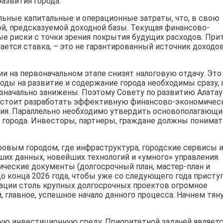
азвития города.
льные капитальные и операционные затраты, что, в свою
й, предсказуемой доходной базы. Текущая финансово-
е риски с точки зрения покрытия будущих расходов. При
лается ставка, – это не гарантированный источник доходов
 на первоначальном этапе снизят налоговую отдачу. Это
оды на развитие и содержание города необходимы сразу, 
значально занижены. Поэтому Совету по развитию Алатау
дстоит разработать эффективную финансово-экономиче
тия. Параллельно необходимо утвердить основополагающи
 города. Инвесторы, партнеры, граждане должны понимат
ровым городом, где инфраструктура, городские сервисы 
их данных, новейших технологий и «умного» управления.
ческие документы (долгосрочный план, мастер-план и
до конца 2026 года, чтобы уже со следующего года присту
изации столь крупных долгосрочных проектов огромное
 главное, успешное начало данного процесса. Начнем тян
ую инвестиционную среду. Приоритетной задачей являет