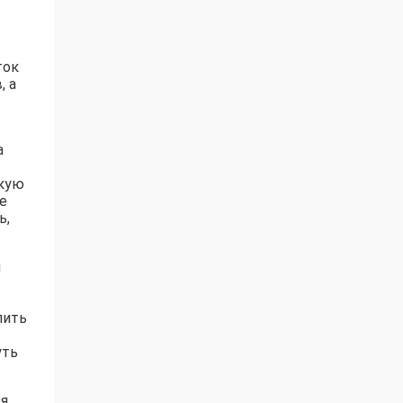
ток
, а
а
скую
е
ь,
и
пить
уть
ся