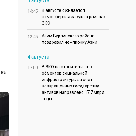
5 августа
В августе ожидается
14:45
атмосферная засуха в районах
ЗКО
Аким Бурлинского района
12:45
поздравил чемпионку Азии
4 августа
В ЗКО на строительство
17:00
 на
объектов социальной
инфраструктуры за счет
возвращенных государству
активов направлено 17,7 млрд
теңге