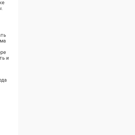
же
ы.
ать
ема
ере
ть и
ода