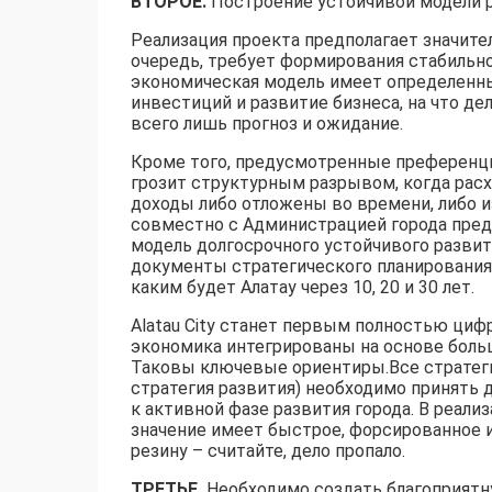
ВТОРОЕ.
Построение устойчивой модели р
Реализация проекта предполагает значите
очередь, требует формирования стабильно
экономическая модель имеет определенны
инвестиций и развитие бизнеса, на что де
всего лишь прогноз и ожидание.
Кроме того, предусмотренные преференции
грозит структурным разрывом, когда расх
доходы либо отложены во времени, либо и
совместно с Администрацией города пре
модель долгосрочного устойчивого разви
документы стратегического планирования
каким будет Алатау через 10, 20 и 30 лет.
Alatau City станет первым полностью циф
экономика интегрированы на основе больш
Таковы ключевые ориентиры.Все стратеги
стратегия развития) необходимо принять 
к активной фазе развития города. В реал
значение имеет быстрое, форсированное и,
резину – считайте, дело пропало.
ТРЕТЬЕ.
Необходимо создать благоприятн