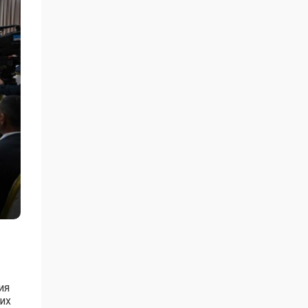
ия
их