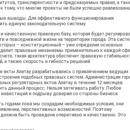
тутов, транспарентности и предсказуемых правил, а так
к тому, что многие проекты не были успешно реализован
ьные выводы. Для эффективного функционирования
ить единую законодательную систему.
и качественную правовую базу, которая будет регулиров
и и повседневной жизни на территории города. Эта сист
которых – конституционный – уже определил основные
ределит правовые механизмы применительно к каждой сф
счете, такая архитектура обеспечит правовую стабильнос
, а также скорость и гибкость решений.
е акты Алатау разрабатывались с привлечением ведущих
строения подобных правовых систем. Администрация гор
вных регуляторных актов Алатау в течение 12 месяцев.
ить данный процесс. Нельзя затягивать работу. Любое
инвестиций и подрыву доверия со стороны бизнеса.
ь годами пока мы создадим необходимые условия, они
появлении, перспективных возможностей. Поэтому
у должна быть проведена оперативно и качественно. Это