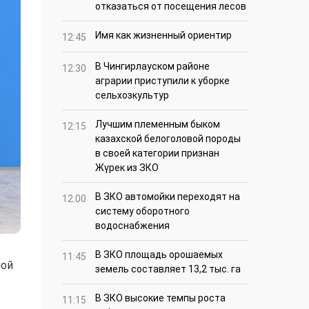
отказаться от посещения лесов
Имя как жизненный ориентир
12:45
В Чингирлауском районе
12:30
аграрии приступили к уборке
сельхозкультур
Лучшим племенным быком
12:15
казахской белоголовой породы
в своей категории признан
Жүрек из ЗКО
В ЗКО автомойки переходят на
12:00
систему оборотного
водоснабжения
В ЗКО площадь орошаемых
11:45
ной
земель составляет 13,2 тыс. га
В ЗКО высокие темпы роста
11:15