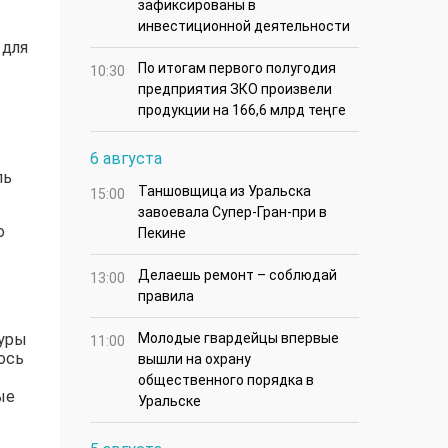
зафиксированы в
инвестиционной деятельности
 для
По итогам первого полугодия
10:30
предприятия ЗКО произвели
продукции на 166,6 млрд теңге
6 августа
ль
Таншовщица из Уральска
15:00
завоевала Супер-Гран-при в
о
Пекине
Делаешь ремонт – соблюдай
13:00
правила
туры
Молодые гвардейцы впервые
11:00
ось
вышли на охрану
общественного порядка в
ые
Уральске