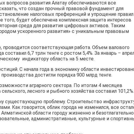
ых вопросов развития Алатау обеспечиваются все
казать, что создан прочный правовой фундамент для
установление налоговых преференций и упрощение правил
е того, будет обеспечена комплексная защита интересов
ляторная среда для развития цифровых активов. Таким
«городом ускоренного развития» с уникальным правовым
е, проводится соответствующая работа. Объем валового
а составил 6,7 трлн тенге с ростом 5,4%. За январь – апре
ческому индикатору область на 5 месте.
стиций. С начала года в экономику области инвестирован
производства достигли порядка 900 млрд тенге.
озможности аграрного сектора. По итогам 4 месяцев
сельского, лесного и рыбного хозяйства составил 101,2%.
дну существующую проблему. Строительство инфраструк
ми. Как говорится, облик города не изменился, все остал
Алматинской области городу жизненно и безотлагательно
азовательные, административные, культурные и спортивн