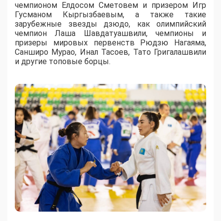
чемпионом Елдосом Сметовем и призером Игр
Гусманом Кыргызбаевым, а также такие
зарубежные звезды дзюдо, как олимпийский
чемпион Лаша Шавдатуашвили, чемпионы и
призеры мировых первенств Рюдзю Нагаяма,
Санширо Мурао, Инал Тасоев, Тато Григалашвили
и другие топовые борцы.