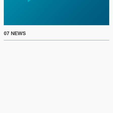
07 NEWS
7 августа
17:30
Полиция предупреждает граждан о новой схеме
телефонного мошенничества
17:00
Создание безопасности детей летом требует комплексного
контроля за ключевыми рисками
14:45
Жителям ЗКО рекомендуют соблюдать введенные
ограничения и временно отказаться от посещения лесов