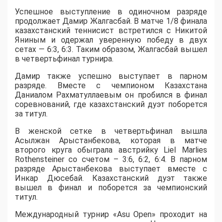
Успешное выступление в одиночном разряде
продолжает Дамир Жалгасбай. В матче 1/8 финала
казахстанский теннисист встретился с Никитой
Яниным и одержал уверенную победу в двух
сетах — 6:3, 6:3. Таким образом, Жалгасбай вышел
в четвертьфинал турнира.
Дамир также успешно выступает в парном
разряде. Вместе с чемпионом Казахстана
Даниалом Рахматуллаевым он пробился в финал
соревнований, где казахстанский дуэт поборется
за титул.
В женской сетке в четвертьфинал вышла
Асылжан Арыстанбекова, которая в матче
второго круга обыграла австрийку Liel Marlies
Rothensteiner со счетом – 3:6, 6:2, 6:4. В парном
разряде Арыстанбекова выступает вместе с
Инкар Дюсебай. Казахстанский дуэт также
вышел в финал и поборется за чемпионский
титул.
Международный турнир «Asu Open» проходит на