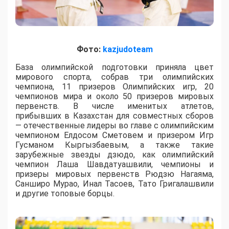
Фото:
kazjudoteam
База олимпийской подготовки приняла цвет
мирового спорта, собрав три олимпийских
чемпиона, 11 призеров Олимпийских игр, 20
чемпионов мира и около 50 призеров мировых
первенств. В числе именитых атлетов,
прибывших в Казахстан для совместных сборов
— отечественные лидеры во главе с олимпийским
чемпионом Елдосом Сметовем и призером Игр
Гусманом Кыргызбаевым, а также такие
зарубежные звезды дзюдо, как олимпийский
чемпион Лаша Шавдатуашвили, чемпионы и
призеры мировых первенств Рюдзю Нагаяма,
Санширо Мурао, Инал Тасоев, Тато Григалашвили
и другие топовые борцы.