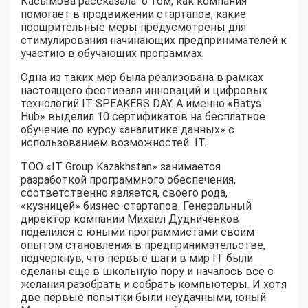
Касымова рассказала о том, как компания
помогает в продвижении стартапов, какие
поощрительные меры предусмотрены для
стимулирования начинающих предпринимателей к
участию в обучающих программах.
Одна из таких мер была реализована в рамках
настоящего фестиваля инноваций и цифровых
технологий IT SPEAKERS DAY. А именно «Batys
Hub» выделил 10 сертификатов на бесплатное
обучение по курсу «аналитике данных» с
использованием возможностей IT.
ТОО «IT Group Kazakhstan» занимается
разработкой программного обеспечения,
соответственно является, своего рода,
«кузницей» бизнес-стартапов. Генеральный
директор компании Михаил Дудниченков
поделился с юными программистами своим
опытом становления в предпринимательстве,
подчеркнув, что первые шаги в мир IT были
сделаны еще в школьную пору и началось все с
желания разобрать и собрать компьютеры. И хотя
две первые попытки были неудачными, юный