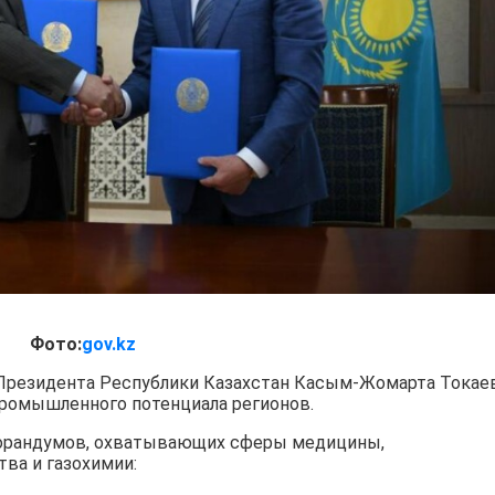
Фото:
gov.kz
 Президента Республики Казахстан Касым-Жомарта Токае
ромышленного потенциала регионов.
морандумов, охватывающих сферы медицины,
ва и газохимии: