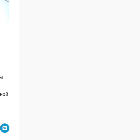
ем
дной