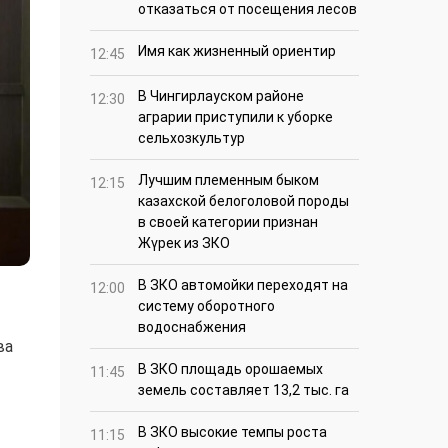
отказаться от посещения лесов
Имя как жизненный ориентир
12:45
В Чингирлауском районе
12:30
аграрии приступили к уборке
сельхозкультур
Лучшим племенным быком
12:15
казахской белоголовой породы
в своей категории признан
Жүрек из ЗКО
В ЗКО автомойки переходят на
12:00
систему оборотного
водоснабжения
ва
В ЗКО площадь орошаемых
11:45
земель составляет 13,2 тыс. га
В ЗКО высокие темпы роста
11:15