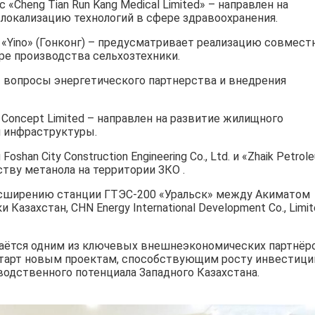
Cheng Tian Run Kang Medical Limited» – направлен на
локализацию технологий в сфере здравоохранения.
Yino» (Гонконг) – предусматривает реализацию совмест
е производства сельхозтехники.
 вопросы энергетического партнерства и внедрения
oncept Limited – направлен на развитие жилищного
 инфраструктуры.
an City Construction Engineering Co., Ltd. и «Zhaik Petrol
тву метанола на территории ЗКО .
асширению станции ГТЭС-200 «Уральск» между Акиматом
азахстан, CHN Energy International Development Co., Limit
таётся одним из ключевых внешнеэкономических партнёр
тарт новым проектам, способствующим росту инвестици
одственного потенциала Западного Казахстана.