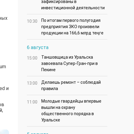
зафиксированы в
инвестиционной деятельности
ных
По итогам первого полугодия
10:30
предприятия ЗКО произвели
продукции на 166,6 млрд теңге
6 августа
Таншовщица из Уральска
15:00
завоевала Супер-Гран-при в
eum
Пекине
Делаешь ремонт – соблюдай
13:00
ed и
правила
Молодые гвардейцы впервые
11:00
ов
вышли на охрану
й,
общественного порядка в
Уральске