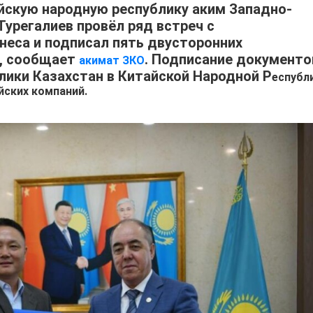
айскую народную республику аким Западно-
урегалиев провёл ряд встреч с
неса и подписал пять двусторонних
, сообщает
. Подписание документо
акимат ЗКО
лики Казахстан в Китайской Народной Р
еспубл
йских компаний.