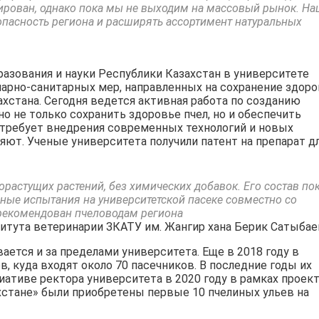
ирован, однако пока мы не выходим на массовый рынок. На
опасность региона и расширять ассортимент натуральных
зования и науки Республики Казахстан в университете
нарно-санитарных мер, направленных на сохранение здоро
ахстана. Сегодня ведется активная работа по созданию
о не только сохранить здоровье пчел, но и обеспечить
 требует внедрения современных технологий и новых
яют. Ученые университета получили патент на препарат д
орастущих растений, без химических добавок. Его состав по
ные испытания на университетской пасеке совместно со
и рекомендован пчеловодам региона
титута ветеринарии ЗКАТУ им. Жангир хана Берик Сатыбае
ется и за пределами университета. Еще в 2018 году в
, куда входят около 70 пасечников. В последние годы их
иативе ректора университета в 2020 году в рамках проек
хстане» были приобретены первые 10 пчелиных ульев на