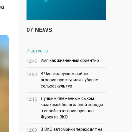
за
07 NEWS
7 августа
Имя как жизненный ориентир
12:45
В Чингирлауском районе
12:30
аграрии приступили к уборке
сельхозкультур
Лучшим племенным быком
12:15
казахской белоголовой породы
в своей категории признан
Жүрек из ЗКО
В ЗКО автомойки переходят на
12:00