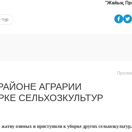
"Жайық Пр
-тур
Просмо
РАЙОНЕ АГРАРИИ
РКЕ СЕЛЬХОЗКУЛЬТУР
жатву озимых и приступили к уборке других сельхозкультур.