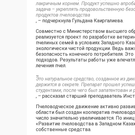
лакричным корнем. Продукт успешно апроб
задача – укреплять продовольственную без
продуктов пчеловодства
, – подчеркнула Гульдана Каиргалиева.
Совместно с Министерством высшего обра
реализуется проект по разработке ветери
пчелиных семей в условиях Западного Каз
экологически чистой продукции. Ведь важн
безопасность конечного потребителя. Это
подходов. Результаты работы уже впечатл
лечения пчел.
–
Это натуральное средство, созданное из дик
держится в секрете. Препарат прошел успеш
студентами, после чего был запатентован 
, – рассказал старший преподаватель Инс
Пчеловодческое движение активно развива
области был создан кооператив пчеловодов
число значительно увеличивается. По иниц
«Развитие пчеловодства в Западном Каза
собственные средства.