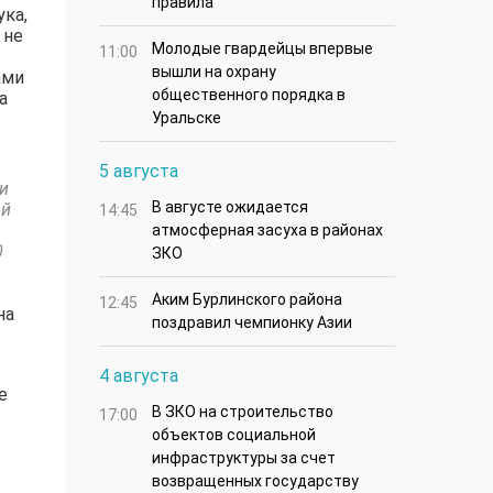
правила
ука,
 не
Молодые гвардейцы впервые
11:00
вышли на охрану
ами
общественного порядка в
а
Уральске
.
5 августа
и
В августе ожидается
ой
14:45
атмосферная засуха в районах
0
ЗКО
Аким Бурлинского района
12:45
на
поздравил чемпионку Азии
4 августа
е
В ЗКО на строительство
17:00
объектов социальной
инфраструктуры за счет
возвращенных государству