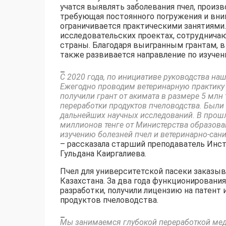
учатся выявлять заболевания пчел, произв
требующая постоянного погружения и вним
ограничивается практическими занятиями
исследовательских проектах, сотруднича
страны. Благодаря выигранным грантам, в
также развивается направление по изучен
–
С 2020 года, по инициативе руководства на
Ежегодно проводим ветеринарную практику 
получили грант от акимата в размере 5 млн
переработки продуктов пчеловодства. Были 
дальнейших научных исследований. В прошл
миллионов тенге от Министерства образован
изучению болезней пчел и ветеринарно-сани
– рассказала старший преподаватель Инст
Гульдана Каиргалиева.
Пчел для университетской пасеки заказы
Казахстана. За два года функционировани
разработки, получили лицензию на патент
продуктов пчеловодства.
–
Мы занимаемся глубокой переработкой мед