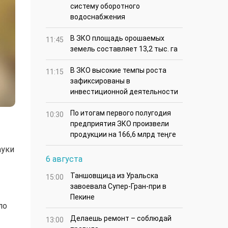
систему оборотного
водоснабжения
В ЗКО площадь орошаемых
11:45
земель составляет 13,2 тыс. га
В ЗКО высокие темпы роста
11:15
зафиксированы в
инвестиционной деятельности
По итогам первого полугодия
10:30
предприятия ЗКО произвели
продукции на 166,6 млрд теңге
ауки
6 августа
Таншовщица из Уральска
15:00
завоевала Супер-Гран-при в
Пекине
ло
Делаешь ремонт – соблюдай
13:00