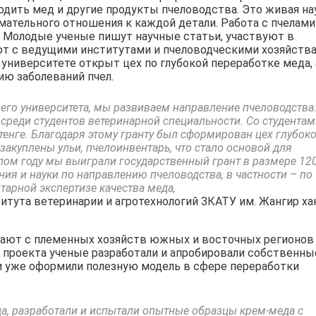
одить мед и другие продукты пчеловодства. Это живая на
ательного отношения к каждой детали. Работа с пчелами
. Молодые ученые пишут научные статьи, участвуют в
ют с ведущими институтами и пчеловодческими хозяйств
 университете открыт цех по глубокой переработке меда, 
ию заболеваний пчел.
шего университета, мы развиваем направление пчеловодства
среди студентов ветеринарной специальности. Со студентам
 тенге. Благодаря этому гранту был сформирован цех глубок
закуплены ульи, пчелоинвентарь, что стало основой для
ом году мы выиграли государственный грант в размере 12
ия и науки по направлению пчеловодства, в частности – по
тарной экспертизе качества меда,
итута ветеринарии и агротехнологий ЗКАТУ им. Жангир ха
вают с племенных хозяйств южных и восточных регионов
я проекта ученые разработали и апробировали собственны
 и уже оформили полезную модель в сфере переработки
а, разработали и испытали опытные образцы крем-меда с