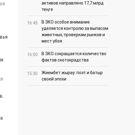
ша
активов направлено 17,7 млрд
теңге
В ЗКО особое внимание
16:45
уделяется контролю за выпасом
животных, проверкам рынков и
вья
мест убоя
В ЗКО сокращается количество
16:00
ля
фактов скотокрадства
Жиембет жырау: поэт и батыр
15:30
ка
своей эпохи
в.
та