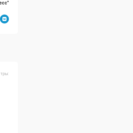
есс"
тры: