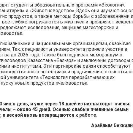
ходят студенты образовательных программ «Экология»,
 санитария» и «Животноводство». Здесь они изучают осн
угих продуктов, а также методы борьбы с заболеваниями 
ы все глубже погружаются в мир пчел и проявляют искрен
 продолжают исследования, защищая магистерские и
ловодства.
гиональными и национальными организациями, оказывая
ам. Так, специалисты университета приняли участие в
тва до 2026 года. Также был подписан меморандум о
человодов Казахстана «Бал-ара» и заключены договоры 
ими институтами. Эти партнерские связи способствуют
оизводственного потенциала и продвижению отечествен
лой университета «Технология перерабатывающих
пуску новых продуктов пчеловодства.
яиц в день, и уже через 18 дней из них выходят пчелы.
 пчелы – около 45 дней. Осенью слабые пчелиные семьи
 а весной вновь возвращаются к работе.
Арайлым Беккали