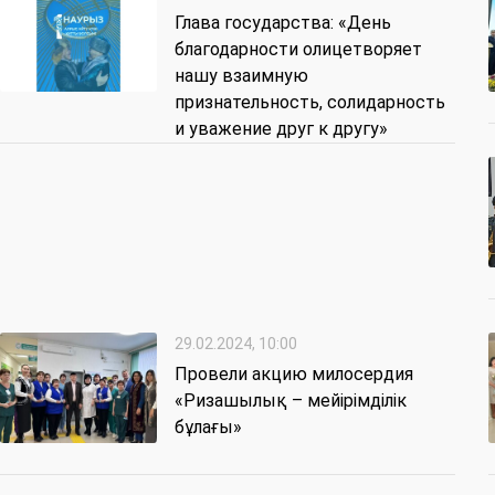
Глава государства: «День
благодарности олицетворяет
нашу взаимную
признательность, солидарность
и уважение друг к другу»
29.02.2024, 10:00
Провели акцию милосердия
«Ризашылық – мейірімділік
бұлағы»