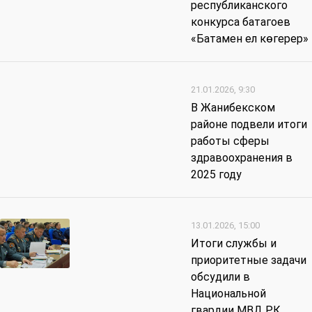
республиканского
конкурса батагоев
«Батамен ел көгерер»
21.01.2026, 9:30
В Жанибекском
районе подвели итоги
работы сферы
здравоохранения в
2025 году
13.01.2026, 15:00
Итоги службы и
приоритетные задачи
обсудили в
Национальной
гвардии МВД РК