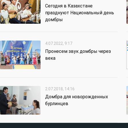
Сегодня в Казахстане
празднуют Национальный день
домбры
4.07.2022, 9:17
Пронесем звук домбры через
века
2.07.2018, 14:16
Домбра для новорожденных
бурлинцев