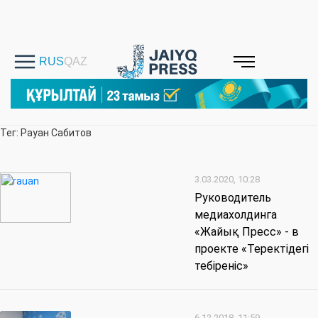
Тег: Рауан Сабитов
3.03.2020, 10:28
Руководитель
медиахолдинга
«Жайық Пресс» - в
проекте «Теректідегі
тебіреніс»
6.12.2018, 11:59