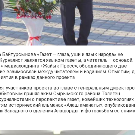
Байтурсынова «Газет – глаза, уши и язык народа» не
Журналист является языком газеты, а читатель – основой.
ер» медиахолдинга «Жайык Пресс», объединяющего две
ение взаимосвязи между читателем и изданием. Отметим, д
иятия в рамках данного проекта.
я, участников проекта во главе с генеральным директор
абитовым принял аким Сырымского района Толеген
журналистами о перспективе газет, новейших технологиях
тям исторический альманах «Алаш аманаты», опубликова
я Западного отделения Алашорды, и фотоальбом со сним