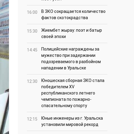
В ЗКО сокращается количество
16:00
фактов скотокрадства
Жиембет жырау: поэт и батыр
15:30
своей эпохи
Полицейские награждены за
14:45
мужество при задержании
подозреваемого в разбойном
нападении в Уральске
Юношеская сборная ЗКО стала
12:30
победителем XV
республиканского летнего
чемпионата по пожарно-
спасательному спорту
Юные инженеры из г. Уральска
12:15
установили мировой рекорд