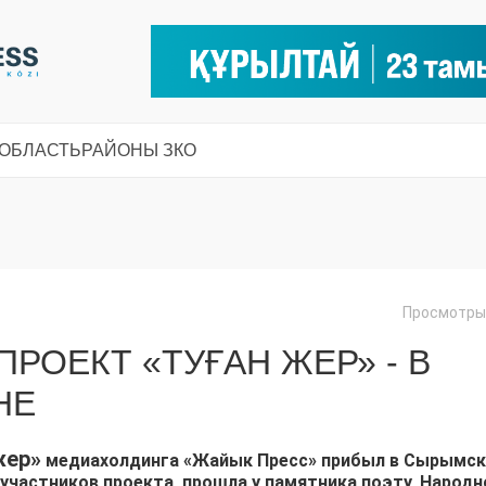
 ОБЛАСТЬ
РАЙОНЫ ЗКО
Просмотры:
РОЕКТ «ТУҒАН ЖЕР» - В
НЕ
жер»
медиахолдинга «Жайык Пресс» прибыл в Сырымск
участников проекта, прошла у памятника поэту, Народ