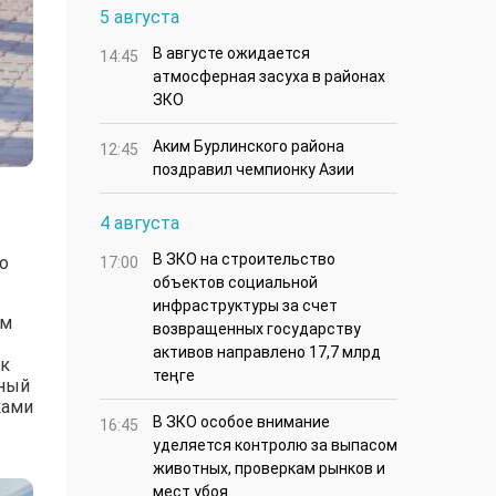
5 августа
В августе ожидается
14:45
атмосферная засуха в районах
ЗКО
Аким Бурлинского района
12:45
поздравил чемпионку Азии
4 августа
В ЗКО на строительство
о
17:00
объектов социальной
инфраструктуры за счет
ом
возвращенных государству
активов направлено 17,7 млрд
 к
теңге
нный
ками
В ЗКО особое внимание
16:45
уделяется контролю за выпасом
животных, проверкам рынков и
мест убоя