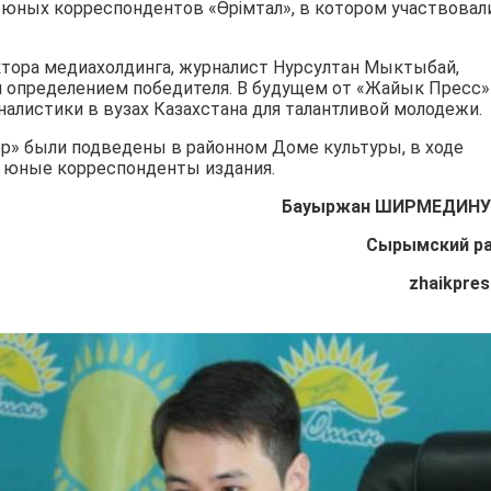
 юных корреспондентов «Өрімтал», в котором участвовал
ктора медиахолдинга, журналист Нурсултан Мыктыбай,
я определением победителя. В будущем от «Жайык Пресс»
алистики в вузах Казахстана для талантливой молодежи.
ер» были подведены в районном Доме культуры, в ходе
 юные корреспонденты издания.
Бауыржан ШИРМЕДИН
У
Сырым
ский р
zhaikpres