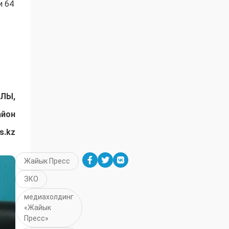
и 64
ЛЫ,
айон
s.kz
Жайык Пресс
ЗКО
медиахолдинг
«Жайык
Пресс»