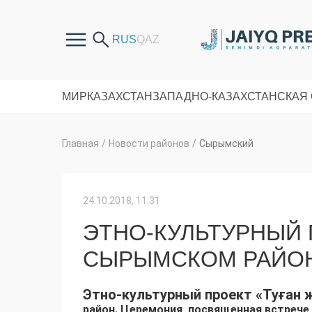
МИР
КАЗАХСТАН
ЗАПАДНО-КАЗАХСТАНСКАЯ
Главная
/
Новости районов
/
Сырымский
24.10.2018, 11:31
ЭТНО-КУЛЬТУРНЫЙ П
СЫРЫМСКОМ РАЙО
Этно-культурный проект «Туған 
район. Церемония, посвященная встрече 