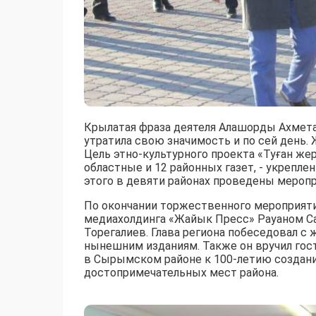
Крылатая фраза деятеля Алашорды Ахмета 
утратила свою значимость и по сей день. 
Цель этно-культурного проекта «Туған ж
областные и 12 районных газет, - укрепл
этого в девяти районах проведены меропр
По окончании торжественного мероприяти
медиахолдинга «Жайык Пресс» Рауаном С
Торегалиев. Глава региона побеседовал с 
нынешним изданиям. Также он вручил гос
в Сырымском районе к 100-летию создани
достопримечательных мест района.