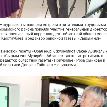
 – журналисты провели встречи с читателями, трудовыми
Сырымского района приняли участие генеральный директо
тов, специальный корреспондент областной общественн
л Кыстаубаев и редактор районной газеты «Сырым елі»
ической газеты «Орал өңірі», журналист Сакен Абилхалык
ы «Сырым елі» Мусирбек Айташев также встретились с
 редактор областной газеты «Приуралье» Роза Сыикова и
й политики Досжан Тайшиев – с врачами.