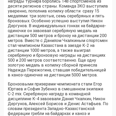
награды турнира боролись 148 спортсменов из
десяти регионов страны. Команда ЗКО выступила
уверенно, пополнив копилку области сразу 15
медалями: три золотые, семь серебряных и пять
бронзовых. Особенно успешно выступил Никон
Дергунов. В индивидуальных гонках на байдарке-
одиночке он завоевал серебряную медаль на
дистанции 500 метров и бронзу на дистанции 200
метров. Вместе с Данилом Чкалкиным спортсмен
стал чемпионом Казахстана в заезде К-2 на
дистанции 1000 метров, а также выиграл
серебряную и бронзовую награды на дистанциях
500 и 200 метров соответственно. Еще одну
золотую медаль в копилку сборной принесла
Надежда Пережогина, ставшая победительницей
в каноэ-одиночке на дистанции 5000 метров.
Бронзовыми призерами чемпионата стали Егор
Юртаев и София Зубенко в смешанном экипаже
С-2 mix. Серебряную награду в командной
дисциплине К-4 завоевали Данил Чкалкин, Никон
Дергунов, Алексей Борисов и Денис Астафьев. По
словам президента Западно-Казахстанской
федерации гребли на байдарках и каноэ и