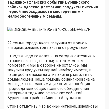
таджико
-афганских событий
Бурлинского
района
»
адресно доставили продукты питания
первой необходимости многодетным и
малообеспеченным семьям.
22 семьи
города Аксая
получили от воинов -
интернационалистов пакеты с продуктами.
- Людям надо помогать. Н
а сегодня ситуация в
стране нелёгкая, поэтому кто чем может,
помог
ает, и мы в стороне не остались. М
ы
закупили продукты первой необходимости, и
наши ребята помогли эти пакеты развезти по
домам людей. Наша помощь ориентирована на
многодетные, малоимущие семьи,- сообщил
председатель
общественного объединения
ветеранов
таджико
-афганских событий
Бурлинского
района Алишер
Ашурматов
.
Стоит отметить, что воины-интернационалисты