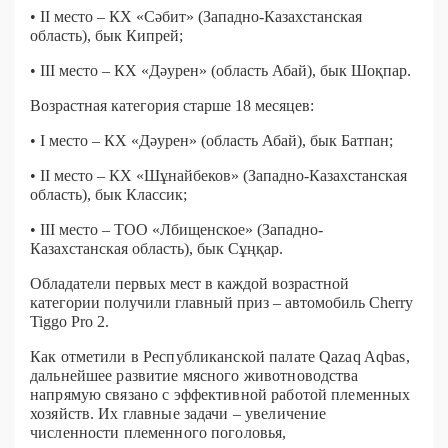
• II место – КХ «Сәбит» (Западно-Казахстанская
область), бык Кипрей;
• III место – КХ «Дәурен» (область Абай), бык Шоқпар.
Возрастная категория старше 18 месяцев:
• I место – КХ «Дәурен» (область Абай), бык Батпан;
• II место – КХ «Шұнайбеков» (Западно-Казахстанская
область), бык Классик;
• III место – ТОО «Лбищенское» (Западно-
Казахстанская область), бык Сұңқар.
Обладатели первых мест в каждой возрастной
категории получили главный приз – автомобиль Cherry
Tiggo Pro 2.
Как отметили в Республиканской палате Qazaq Aqbas,
дальнейшее развитие мясного животноводства
напрямую связано с эффективной работой племенных
хозяйств. Их главные задачи – увеличение
численности племенного поголовья,