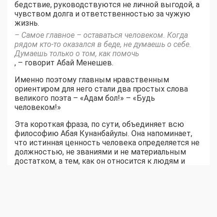
бедствие, руководствуются не личной выгодой, а
чувством долга и ответственностью за чужую
жизнь.
– Самое главное – оставаться человеком. Когда
рядом кто-то оказался в беде, не думаешь о себе.
Думаешь только о том, как помочь
, – говорит Абай Менешев.
Именно поэтому главным нравственным
ориентиром для него стали два простых слова
великого поэта – «Адам бол!» – «Будь
человеком!»
Эта короткая фраза, по сути, объединяет всю
философию Абая Кунанбайулы. Она напоминает,
что истинная ценность человека определяется не
должностью, не званиями и не материальным
достатком, а тем, как он относится к людям и
какие решения принимает в самые важные
моменты.
Сегодня Абай Менешев завершил первый курс
магистратуры и впервые за долгое время смог
взять отпуск. Вместе с супругой, дочерью и