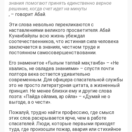
знания помогают принять единственно верное
решение, когда счет идет на минуты
, – говорит Абай.
Эти слова невольно перекликаются с
наставлениями великого просветителя. Абай
Кунанбайулы всю жизнь убеждал
соотечественников, что истинная сила человека
заключается в знаниях, честном труде и
постоянном самосовершенствовании.
Его знаменитое «Ғылым таппай мақтанба» – «Не
хвались, не овладев знаниями» – спустя почти
полтора века остается удивительно
современным. Для офицера спасательной службы
это не просто литературная цитата, а жизненный
принцип. Не менее близки ему и другие слова
поэта: «Пайда ойлама, ар ойла» – «Думай не о
выгоде, а о чести».
Пожалуй, трудно найти профессию, где смысл
этих слов раскрывается ярче, чем в работе
спасателей. Люди, которые первыми приходят
туда, где произошли пожар, авария или стихийное