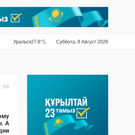
Уральск
27.8°
Суббота, 8 Август 2026
 758
ому
. А
дни