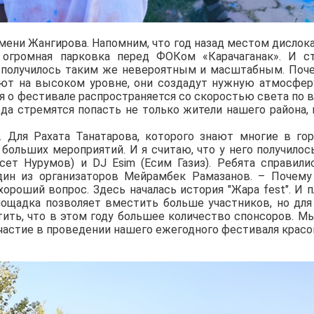
имени Жангирова. Напомним, что год назад местом дислок
 огромная парковка перед ФОКом «Карачаганак». И с
е получилось таким же невероятным и масштабным. Поч
ают на высоком уровне, они создадут нужную атмосфер
я о фестивале распространяется со скоростью света по 
да стремятся попасть не только жители нашего района, 
 Для Рахата Танатарова, которого знают многие в гор
ольших мероприятий. И я считаю, что у него получилось
ет Нурумов) и DJ Esim (Есим Газиз). Ребята справили
один из организаторов Мейрамбек Рамазанов. – Почем
хороший вопрос. Здесь началась история "Жара fest". И 
лощадка позволяет вместить больше участников, но для
ить, что в этом году большее количество спонсоров. М
частие в проведении нашего ежегодного фестиваля красо