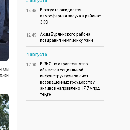
5 августа
В августе ожидается
14:45
атмосферная засуха в районах
ЗКО
Аким Бурлинского района
12:45
поздравил чемпионку Азии
4 августа
В ЗКО на строительство
17:00
ными
объектов социальной
дежи
инфраструктуры за счет
возвращенных государству
активов направлено 17,7 млрд
теңге