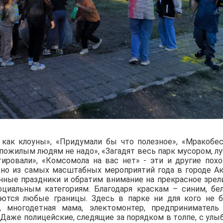
как клоуны», «Придумали бы что полезное», «Мракобес
 пожилым людям не надо», «Загадят весь парк мусором, л
ировали», «Комсомола на вас нет» - эти и другие пох
но из самых масштабных мероприятий года в городе Ак
ные праздники и обратим внимание на прекрасное зрел
оциальным категориям. Благодаря краскам – синим, бе
ются любые границы. Здесь в парке ни для кого не 
 многодетная мама, электомонтер, предприниматель
Даже полицейские, следящие за порядком в толпе, с улы