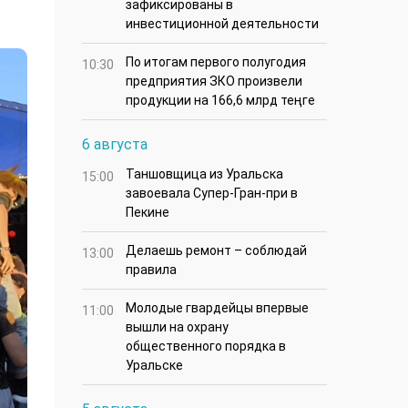
зафиксированы в
инвестиционной деятельности
По итогам первого полугодия
10:30
предприятия ЗКО произвели
продукции на 166,6 млрд теңге
6 августа
Таншовщица из Уральска
15:00
завоевала Супер-Гран-при в
Пекине
Делаешь ремонт – соблюдай
13:00
правила
Молодые гвардейцы впервые
11:00
вышли на охрану
общественного порядка в
Уральске