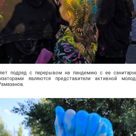
8 лет подряд с перерывом на пандемию с ее санитар
низаторами являются представители активной моло
Рамазанов.