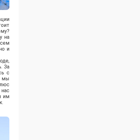
ации
тоит
ему?
у на
всем
но и
оде,
. За
сь с
у мы
плюс
 нас
ы им
к.