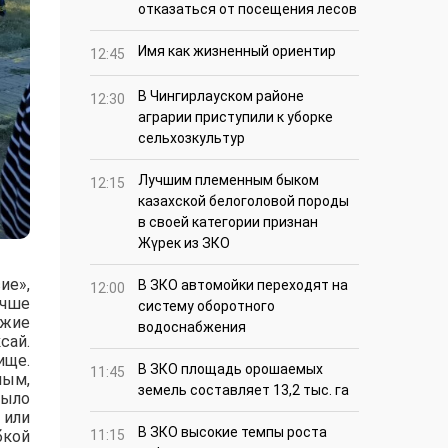
отказаться от посещения лесов
Имя как жизненный ориентир
12:45
В Чингирлауском районе
12:30
аграрии приступили к уборке
сельхозкультур
Лучшим племенным быком
12:15
казахской белоголовой породы
в своей категории признан
Жүрек из ЗКО
ие»,
В ЗКО автомойки переходят на
12:00
учше
систему оборотного
ожие
водоснабжения
сай.
ище.
В ЗКО площадь орошаемых
11:45
лым,
земель составляет 13,2 тыс. га
было
 или
В ЗКО высокие темпы роста
бкой
11:15