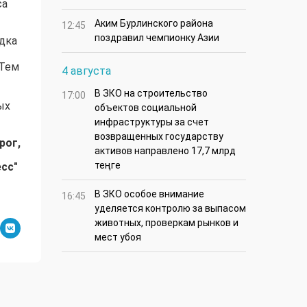
са
Аким Бурлинского района
12:45
поздравил чемпионку Азии
дка
 Тем
4 августа
В ЗКО на строительство
17:00
ых
объектов социальной
инфраструктуры за счет
возвращенных государству
рог,
активов направлено 17,7 млрд
теңге
есс"
В ЗКО особое внимание
16:45
уделяется контролю за выпасом
животных, проверкам рынков и
мест убоя