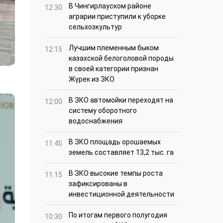
В Чингирлауском районе
12:30
аграрии приступили к уборке
сельхозкультур
Лучшим племенным быком
12:15
казахской белоголовой породы
в своей категории признан
Жүрек из ЗКО
В ЗКО автомойки переходят на
12:00
систему оборотного
водоснабжения
В ЗКО площадь орошаемых
11:45
земель составляет 13,2 тыс. га
В ЗКО высокие темпы роста
11:15
зафиксированы в
инвестиционной деятельности
По итогам первого полугодия
10:30