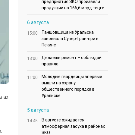
предприятия ЗКО произвели
продукции на 166,6 млрд теңге
6 августа
Таншовщица из Уральска
15:00
завоевала Супер-Гран-при в
Пекине
Делаешь ремонт – соблюдай
13:00
правила
Молодые гвардейцы впервые
11:00
вышли на охрану
общественного порядка в
Уральске
ы из
5 августа
В августе ожидается
14:45
атмосферная засуха в районах
.
ЗКО