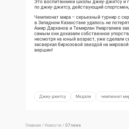
Это воспитанники школы джиу-джитсу и гр
по джиу-джитсу, действующий спортсмен, 
Чемпионат мира – серьезный турнир с се
в Западном Казахстане удалось не потеря
Амир Дарханов и Темирлан Умаргалиев зав
самым они доказали собственное упорств
несмотря на юный возраст, уже сделали св
засверкал бирюзовой звездой на мировой
вершин!
Джиу-джитсу
Медали
чемпионат мир
Главная
/
Новости
/
07 news