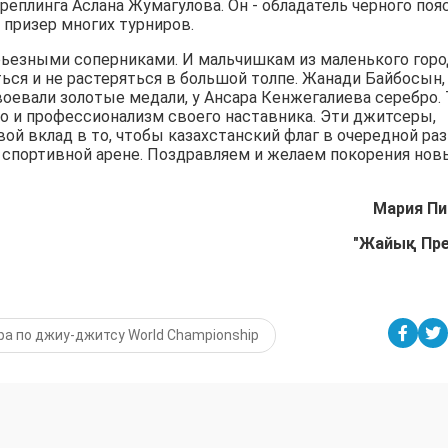
еплинга Аслана Жумагулова. Он - обладатель черного поя
призер многих турниров.
рьезными соперниками. И мальчишкам из маленького горо
ться и не растеряться в большой толпе. Жанади Байбосын,
оевали золотые медали, у Ансара Кенжегалиева серебро.
о и профессионализм своего наставника. Эти джитсеры,
ой вклад в то, чтобы казахстанский флаг в очередной раз
 спортивной арене. Поздравляем и желаем покорения нов
Мария Пи
"Жайық Пр
а по джиу-джитсу World Championship