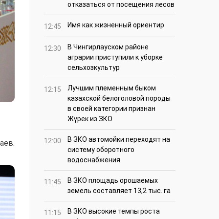
отказаться от посещения лесов
Имя как жизненный ориентир
12:45
В Чингирлауском районе
12:30
аграрии приступили к уборке
сельхозкультур
Лучшим племенным быком
12:15
казахской белоголовой породы
в своей категории признан
Жүрек из ЗКО
В ЗКО автомойки переходят на
12:00
аев.
систему оборотного
водоснабжения
В ЗКО площадь орошаемых
11:45
земель составляет 13,2 тыс. га
В ЗКО высокие темпы роста
11:15