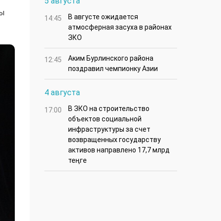
5 августа
ты
В августе ожидается
14:45
атмосферная засуха в районах
ЗКО
Аким Бурлинского района
12:45
поздравил чемпионку Азии
4 августа
В ЗКО на строительство
17:00
объектов социальной
инфраструктуры за счет
возвращенных государству
активов направлено 17,7 млрд
теңге