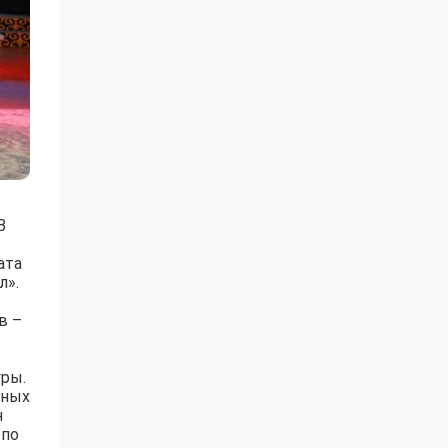
В
ата
л».
в –
уры.
нных
н
 по