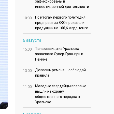
зафиксированы в
инвестиционной деятельности
По итогам первого полугодия
10:30
предприятия ЗКО произвели
продукции на 166,6 млрд теңге
6 августа
Таншовщица из Уральска
15:00
завоевала Супер-Гран-при в
Пекине
Делаешь ремонт – соблюдай
13:00
правила
Молодые гвардейцы впервые
11:00
вышли на охрану
общественного порядка в
Уральске