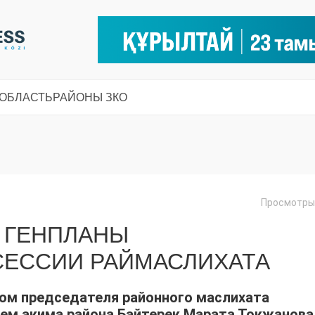
 ОБЛАСТЬ
РАЙОНЫ ЗКО
Просмотры:
 ГЕНПЛАНЫ
СЕССИИ РАЙМАСЛИХАТА
ом председателя районного маслихата
ием акима района Байтерек Марата Токжанова