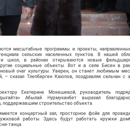
уются масштабные программы и проекты, направленны
тенциала сельских населенных пунктов. В нашей обл
ати школ, в районах открываются новые фельдшер
ругие социальные объекты. Вот и в селе Бисен в ра
 новый очаг культуры. Уверен, он станет любимым ме
й, – сказал Тлепберген Каюпов, поздравляя сельчан с 
ектору Екатерине Мокешевой, руководитель подря
дығайта» Абылай Нурмуканбет выразил благодарн
а, поддержавшим строительство объекта.
меется концертный зал, просторное фойе для провед
ужковой работы. Здесь будут работать кружки дом
сни-танца.