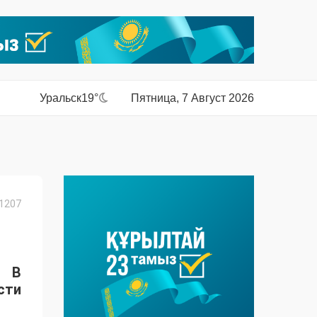
Уральск
19°
Пятница, 7 Август 2026
1207
. В
сти