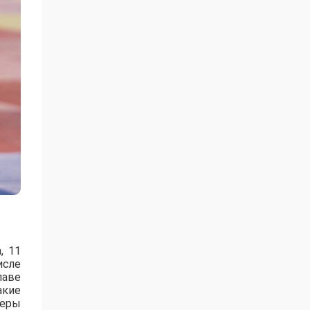
, 11
исле
лаве
акие
зеры