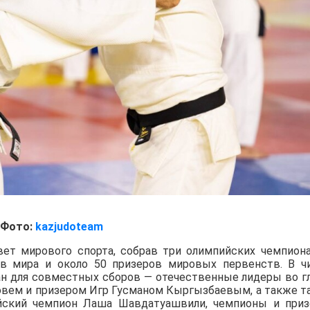
Фото:
kazjudoteam
вет мирового спорта, собрав три олимпийских чемпиона
ов мира и около 50 призеров мировых первенств. В ч
ан для совместных сборов — отечественные лидеры во г
вем и призером Игр Гусманом Кыргызбаевым, а также т
йский чемпион Лаша Шавдатуашвили, чемпионы и при