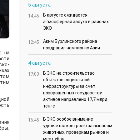
5 августа
В августе ожидается
14:45
атмосферная засуха в районах
ЗКО
Аким Бурлинского района
12:45
поздравил чемпионку Азии
е на
асти
4 августа
ско-
мках
В ЗКО на строительство
17:00
стом
объектов социальной
этим
инфраструктуры за счет
возвращенных государству
дной
активов направлено 17,7 млрд
ость
теңге
В ЗКО особое внимание
16:45
ения
уделяется контролю за выпасом
бры,
животных, проверкам рынков и
мест убоя