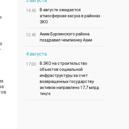
5 августа
В августе ожидается
14:45
атмосферная засуха в районах
е
ЗКО
Аким Бурлинского района
12:45
поздравил чемпионку Азии
о
ю
4 августа
В ЗКО на строительство
17:00
объектов социальной
инфраструктуры за счет
я.
возвращенных государству
ва
активов направлено 17,7 млрд
тов
теңге