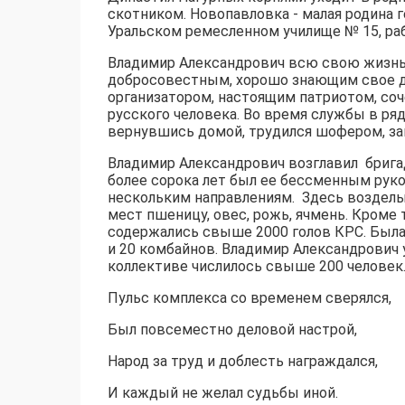
скотником. Новопавловка - малая родина г
Уральском ремесленном училище № 15, ра
Владимир Александрович всю свою жизнь 
добросовестным, хорошо знающим свое д
организатором, настоящим патриотом, с
русского человека. Во время службы в ря
вернувшись домой, трудился шофером, з
Владимир Александрович возглавил бригаду
более сорока лет был ее бессменным руко
нескольким направлениям. Здесь возделы
мест пшеницу, овес, рожь, ячмень. Кроме 
содержались свыше 2000 голов КРС. Была
и 20 комбайнов. Владимир Александрович
коллективе числилось свыше 200 человек
Пульс комплекса со временем сверялся,
Был повсеместно деловой настрой,
Народ за труд и доблесть награждался,
И каждый не желал судьбы иной.