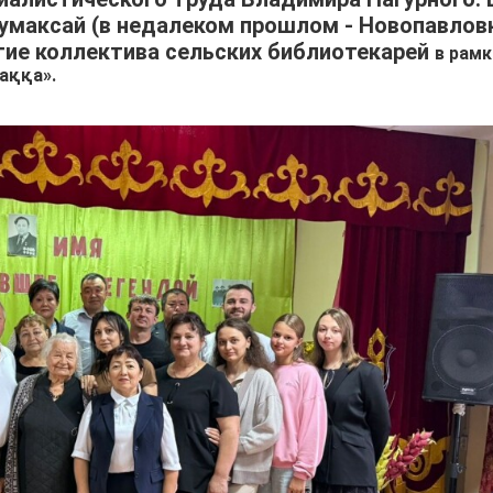
Кумаксай (в недалеком прошлом - Новопавлов
тие коллектива сельских библиотекарей
в рамк
аққа».