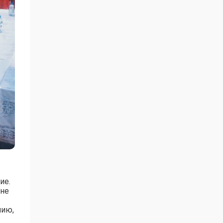
ие.
ыне
нию,