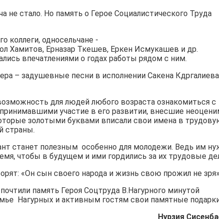
а не стало. Но память о Герое Социалистического Труда
го коллеги, односельчане -
ол Хамитов, Ерназар Ткешев, Еркен Исмукашев и др.
лись впечатлениями о годах работы рядом с ним.
ера – задушевные песни в исполнении Сакена Кдргалиева
возможность для людей любого возраста ознакомиться с
, принимавшими участие в его развитии, внесшие неоцен
 которые золотыми буквами вписали свои имена в трудову
ей страны.
сант станет полезным особенно для молодежи. Ведь им ну
емя, чтобы в будущем и ими гордились за их трудовые дел
орят: «Он сын своего народа и жизнь свою прожил не зря»
почтили память Героя Соцтруда В.Нагурного минутой
мье Нагурных и активным гостям свои памятные подарки
Нурзия Сисенба