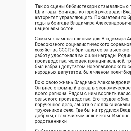
Так со сцены библиотекари отзывались о 
Шли годы. Бригада, которой руководил Вл
авторитет управляющего. Показатели по б
годы в бригаде Владимира Александровича
национальностей.
Самым знаменательным для Владимира Алек
Всесоюзного социалистического соревнов
хозяйства СССР, а бригадир ее за высок
работу удостоился высшей награды Родин
производства, человек принципиальной, г
был избран депутатом Новопавловского се
народных депутатов, был членом политбю
Всю свою жизнь Владимир Александрович п
Он внес огромный вклад в экономическое,
всего региона. Рядом с ним воспитывали
сельского производства. Его трудолюбие,
порученное дело, забота о людях снискал
тружеников села. Где бы ни трудился Вла
добрым, отзывчивым человеком. Именно та
родственники.