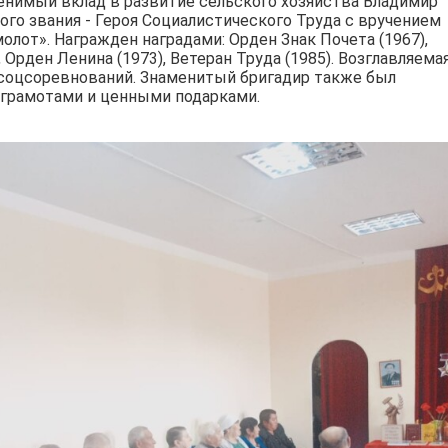
енимый вклад в развитие сельского хозяйства Владимир
ого звания - Героя Социалистического Труда с вручением
олот». Награжден наградами: Орден Знак Почета (1967),
 Орден Ленина (1973), Ветеран Труда (1985). Возглавляема
 соцсоревнований. Знаменитый бригадир также был
грамотами и ценными подарками.