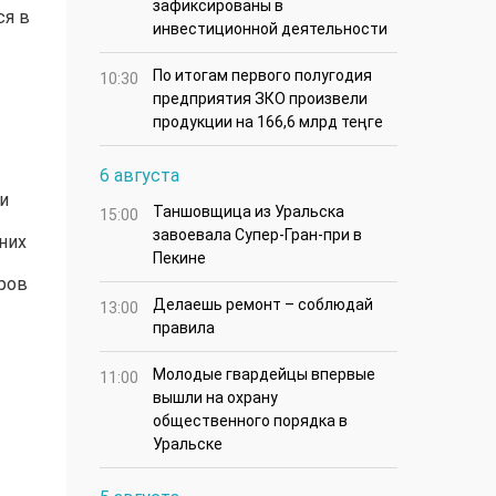
зафиксированы в
ся в
инвестиционной деятельности
По итогам первого полугодия
10:30
предприятия ЗКО произвели
продукции на 166,6 млрд теңге
6 августа
и
Таншовщица из Уральска
15:00
завоевала Супер-Гран-при в
них
Пекине
ров
Делаешь ремонт – соблюдай
13:00
правила
Молодые гвардейцы впервые
11:00
вышли на охрану
общественного порядка в
Уральске