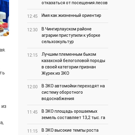
отказаться от посещения лесов
Имя как жизненный ориентир
12:45
В Чингирлауском районе
12:30
аграрии приступили к уборке
сельхозкультур
ая.
Лучшим племенным быком
12:15
казахской белоголовой породы
.
в своей категории признан
ть
Жүрек из ЗКО
В ЗКО автомойки переходят на
12:00
систему оборотного
водоснабжения
 из
В ЗКО площадь орошаемых
11:45
земель составляет 13,2 тыс. га
а,
В ЗКО высокие темпы роста
11:15