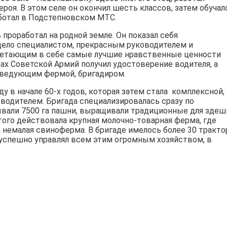
ероя. В этом селе он окончил шесть классов, затем обучал
ботал в Подстепновском МТС.
проработал на родной земле. Он показал себя
ело специалистом, прекрасным руководителем и
очетающим в себе самые лучшие нравственные ценности
дах Советской Армий получил удостоверение водителя, а
аведующим фермой, бригадиром.
 в начале 60-х годов, которая затем стала комплексной, 
водителем. Бригада специализировалась сразу по
вали 7500 га пашни, выращивали традиционные для здеш
того действовала крупная молочно-товарная ферма, где
 немалая свиноферма. В бригаде имелось более 30 тракто
 успешно управлял всем этим огромным хозяйством, в
.