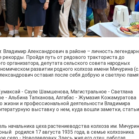
: Владимир Александрович в районе – личность легендарн
 рекорды. Пройдя путь от рядового тракториста до
го организатора, депутата сельского совета народных
ономическом развитии родного колхоза имени Мичурина (с
Александрович оставил после себя добрую и светлую памя
 Кумаксай - Сауле Шамшенова, Магистральное - Светлана
ое - Альбина Тапканова, Алгабас - Жумазия Кожамуратова
о жизни и профессиональной деятельности Владимира
итературную выставку о нем, куда вошли заметки, статьи
ль начальника цеха растениеводства колхоза им. Мичурин
ный родился 17 августа 1935 года, в семье колхозника.
е село - Новопавловку. Здесь жил его отец, работал