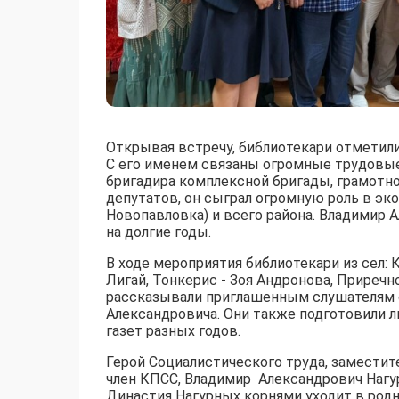
Открывая встречу, библиотекари отметили
С его именем связаны огромные трудовые
бригадира комплексной бригады, грамотно
депутатов, он сыграл огромную роль в эк
Новопавловка) и всего района. Владимир 
на долгие годы.
В ходе мероприятия библиотекари из сел:
Лигай, Тонкерис - Зоя Андронова, Приречн
рассказывали приглашенным слушателям 
Александровича. Они также подготовили л
газет разных годов.
Герой Социалистического труда, заместите
член КПСС, Владимир Александрович Нагур
Династия Нагурных корнями уходит в родно