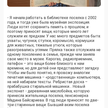
- Я начала работать в библиотеке поселка с 2002
года, и тогда уже была музейная экспозиция.
Люди хотят сохранить память о прошлом, и
поэтому приносят вещи, которые много лет
служили их предкам. У нас много предметов быта:
ухваты, чугунки, ступки, коромысло, кормушки
для животных, тяжелые утюги, которые
разогревались углями. Прялка также отслужила не
одному поколению в семье, прежде чем заняла
свое место в музее. Керогаз, радиоприемник,
патефон – это вещи более близкого к нам
времени, но для детей они представляют загадку.
Чтобы им было понятно, я провожу аналогии:
печатная машинка – «родственница» компьютера,
на ней набирали тексты. Ребристая доска –
прабабушка стиральной машинки… Новый
экспонат - деревянная маслобойка, которую
принесла жительница поселка, пенсионерка
Мадина Байсариева. В год люди приносят по две-
три старинные вещи. Бывший аким поселка