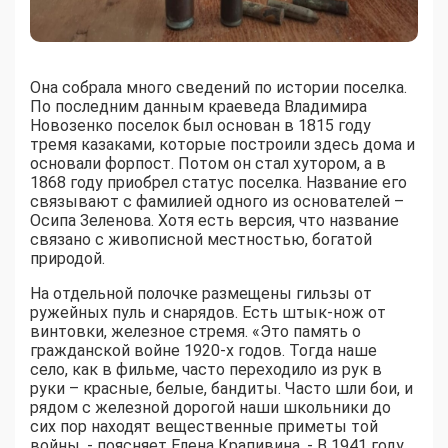
Она собрала много сведений по истории поселка.
По последним данным краеведа Владимира
Новозенко поселок был основан в 1815 году
тремя казаками, которые построили здесь дома и
основали форпост. Потом он стал хутором, а в
1868 году приобрел статус поселка. Название его
связывают с фамилией одного из основателей –
Осипа Зеленова. Хотя есть версия, что название
связано с живописной местностью, богатой
природой.
На отдельной полочке размещены гильзы от
ружейных пуль и снарядов. Есть штык-нож от
винтовки, железное стремя. «Это память о
гражданской войне 1920-х годов. Тогда наше
село, как в фильме, часто переходило из рук в
руки – красные, белые, бандиты. Часто шли бои, и
рядом с железной дорогой наши школьники до
сих пор находят вещественные приметы той
войны, - поясняет Елена Крапивина. - В 1941 году