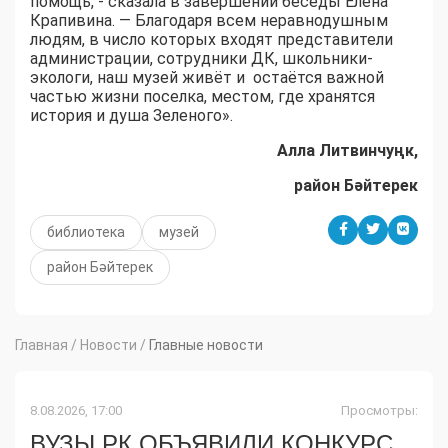
помощь, - сказала в завершении беседы Елена
Крапивина. — Благодаря всем неравнодушным
людям, в число которых входят представители
администрации, сотрудники ДК, школьники-
экологи, наш музей живёт и остаётся важной
частью жизни поселка, местом, где хранятся
история и душа Зеленого».
Алла Литвинчуңк,
район Бәйтерек
библиотека
музей
район Бәйтерек
Главная
/
Новости
/
Главные новости
8.08.2026, 17:00
Просмотры:
ВУЗЫ РК ОБЪЯВИЛИ КОНКУРС