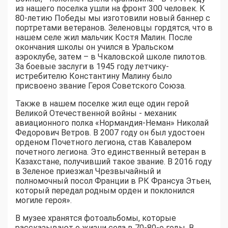
из нашего поселка ушли на фронт 300 человек. К
80-летию Победы мы изготовили новый баннер с
портретами ветеранов. Зеленовцы гордятся, что в
нашем селе жил мальчик Костя Малин. После
окончания школы он учился в Уральском
аэроклубе, затем – в Чкаловской школе пилотов.
За боевые заслуги в 1945 году летчику-
истребителю Константину Малину было
присвоено звание Героя Советского Союза.
Также в нашем поселке жил еще один герой
Великой Отечественной войны - механик
авиационного полка «Нормандия-Неман» Николай
Федорович Ветров. В 2007 году он был удостоен
орденом Почетного легиона, став Кавалером
почетного легиона. Это единственный ветеран в
Казахстане, получивший такое звание. В 2016 году
в Зеленое приезжал Чрезвычайный и
полномочный посол Франции в РК Франсуа Этьен,
который передал родным орден и поклонился
могиле героя».
В музее хранятся фотоальбомы, которые
рассказывают о жизни села в 70-80-е годы. В