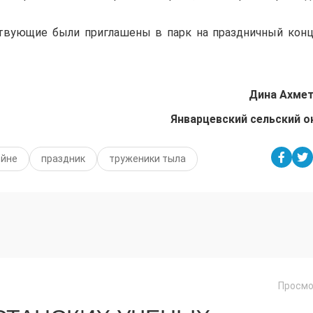
твующие были приглашены в парк на праздничный конц
Дина Ахме
Январцевский сельский о
ойне
праздник
труженики тыла
Просмо