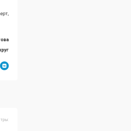
ерт,
това
круг
тры: