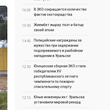
В ЗКО сокращается количество
16:00
фактов скотокрадства
Жиембет жырау: поэт и батыр
15:30
своей эпохи
Полицейские награждены за
14:45
мужество при задержании
подозреваемого в разбойном
нападении в Уральске
Юношеская сборная ЗКО стала
12:30
победителем XV
республиканского летнего
чемпионата по пожарно-
спасательному спорту
Юные инженеры из г. Уральска
12:15
установили мировой рекорд