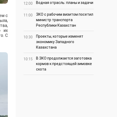
Водная отрасль: планы и задачи
12:00
ЗКО с рабочим визитом посетил
ем с
11:00
министр транспорта
ыла,
тва,
Республики Казахстан
о их
о. С
Проекты, которые изменят
10:30
экономику Западного
Казахстана
В ЗКО продолжается заготовка
10:15
кормов к предстоящей зимовке
скота