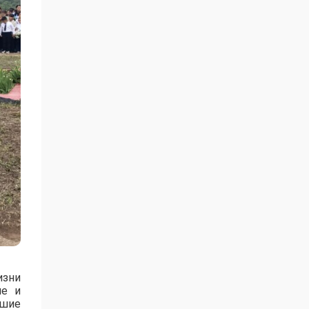
изни
ие и
дшие