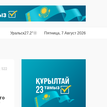
Уральск
27.2°
Пятница, 7 Август 2026
 522
то
у