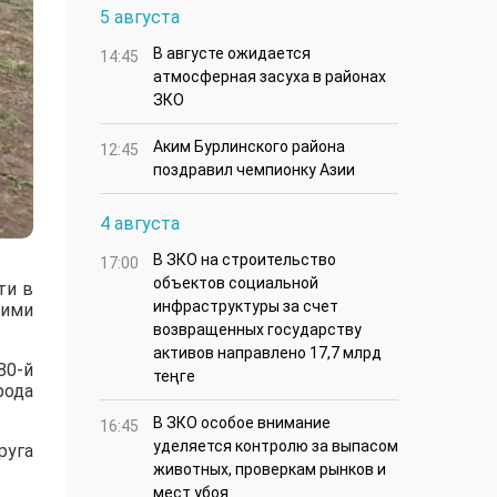
5 августа
В августе ожидается
14:45
атмосферная засуха в районах
ЗКО
Аким Бурлинского района
12:45
поздравил чемпионку Азии
4 августа
В ЗКО на строительство
17:00
объектов социальной
ти в
инфраструктуры за счет
кими
возвращенных государству
активов направлено 17,7 млрд
80-й
теңге
рода
В ЗКО особое внимание
16:45
уделяется контролю за выпасом
руга
животных, проверкам рынков и
мест убоя