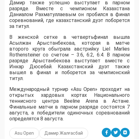
Дамир также успешно выступает в парном
разряде. Вместе с чемпионом Казахстана
Даниалом Рахматуллаевым он пробился в финал
соревнований, где казахстанский дуэт поборется
за титул.
В женской сетке в четвертьфинал вышла
Асылжан Арыстанбекова, которая в матче
второго круга обыграла австрийку Liel Marlies
Rothensteiner со счетом – 3:6, 6:2, 6:4. В парном
разряде Арыстанбекова выступает вместе с
Инкар Дюсебай. Казахстанский дуэт также
вышел в финал и поборется за чемпионский
титул.
Международный турнир «Asu Open» проходит на
открытых хардовых кортах Национального
теннисного центра Beeline Arena в Астане.
Финальные матчи в парном разряде состоятся 7
августа, а победители одиночных соревнований
определятся 8 августа.
Asu Open
Дамир Жалғасбай