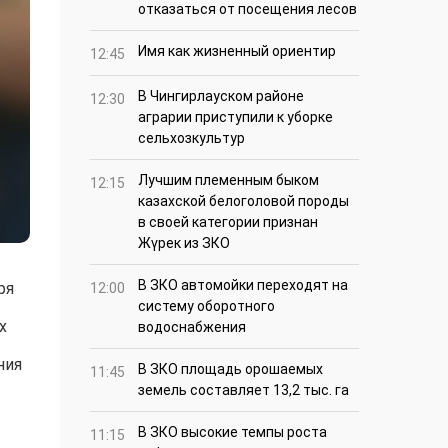
отказаться от посещения лесов
Имя как жизненный ориентир
12:45
В Чингирлауском районе
12:30
аграрии приступили к уборке
сельхозкультур
Лучшим племенным быком
12:15
казахской белоголовой породы
в своей категории признан
Жүрек из ЗКО
В ЗКО автомойки переходят на
ря
12:00
систему оборотного
х
водоснабжения
ния
В ЗКО площадь орошаемых
11:45
земель составляет 13,2 тыс. га
В ЗКО высокие темпы роста
11:15