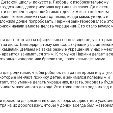
 Детской школы искусств. Любовь к изобразительному
я художница, даже рисовала картины на заказ. Да и отец
т и перешел творческий талант дочке. А изготовлением
мин начала заниматься год назад, когда мама, увидев в
едложила дочке попробовать. Нармин заинтересовалась эт
очкой начали вместе делать украшения. Это стало начало
они дают контакты официальных поставщиков, у которых
тва люкс. Благодаря этому мы все закупаем у официальн
 камнями. Делаем на заказ разные украшения, у нас имею
ь нравится заниматься этим. К тому же Нармин делает вс
есколько чокеров или браслетов, - рассказывает мама
е для родителей, чтобы ребенок не тратил время впустую,
 которые меняют психику детей, а занимался полезным и
тает, это умение делать украшения, вязать, рисовать буде
очником пассивного дохода. Это тоже своего рода вклад в
 времени для развития своего чада, создают все условия
ря на их дороговизну, чтобы у дочки всегда был материа