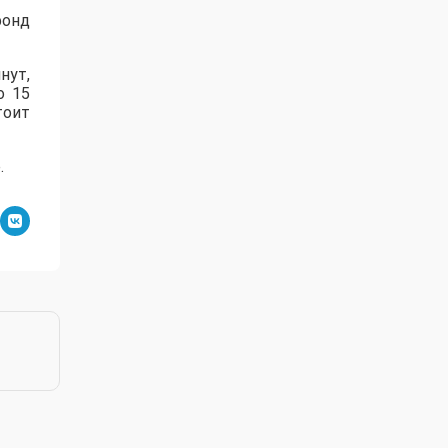
фонд
нут,
о 15
тоит
.