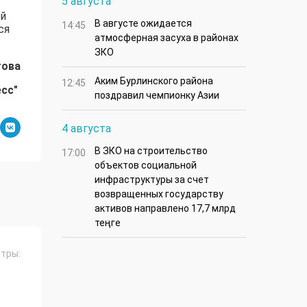
5 августа
ий
В августе ожидается
14:45
ся
атмосферная засуха в районах
ЗКО
това
Аким Бурлинского района
12:45
есс"
поздравил чемпионку Азии
4 августа
В ЗКО на строительство
17:00
объектов социальной
инфраструктуры за счет
возвращенных государству
активов направлено 17,7 млрд
теңге
тры: