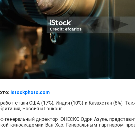
ото:
istockphoto.com
абот стали США (17%), Индия (10%) и Казахстан (8%). Так
ритания, Россия и Гонконг.
с-генеральный директор ЮНЕСКО Одри Азуле, представи
нской киноакадемии Ван Хао. Генеральным партнером про