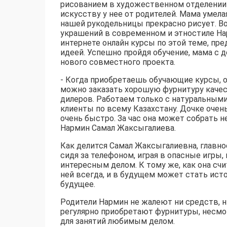
рисованием в художественном отделении
искусству у нее от родителей. Мама умела
нашей рукодельницы прекрасно рисует. Во
украшений в современном и этностиле Нар
интернете онлайн курсы по этой теме, пр
идеей. Успешно пройдя обучение, мама с д
нового совместного проекта.
- Когда приобретаешь обучающие курсы, 
можно заказать хорошую фурнитуру качес
дилеров. Работаем только с натуральными
клиенты по всему Казахстану. Дочке очен
очень быстро. За час она может собрать н
Нармин Самал Жаксыгалиева.
Как делится Самал Жаксыгалиевна, главно
сидя за телефоном, играя в опасные игры,
интересным делом. К тому же, как она счи
ней всегда, и в будущем может стать ист
будущее.
Родители Нармин не жалеют ни средств, ни
регулярно приобретают фурнитуры, несмот
для занятий любимым делом.