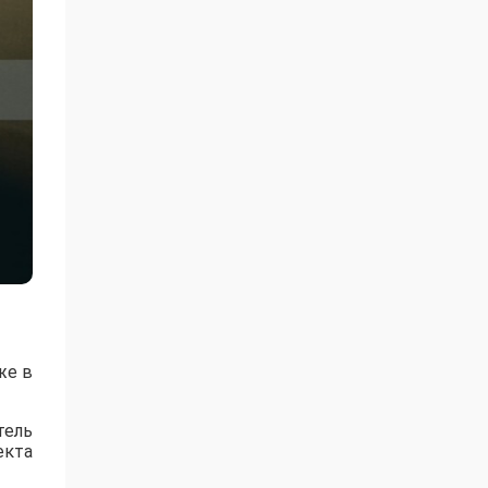
же в
тель
екта