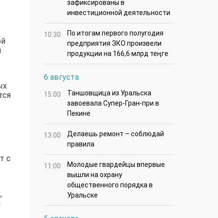
зафиксированы в
инвестиционной деятельности
По итогам первого полугодия
10:30
ой
предприятия ЗКО произвели
м
продукции на 166,6 млрд теңге
6 августа
ых
Таншовщица из Уральска
тся
15:00
завоевала Супер-Гран-при в
е
Пекине
Делаешь ремонт – соблюдай
13:00
правила
т с
Молодые гвардейцы впервые
11:00
вышли на охрану
общественного порядка в
,
Уральске
л