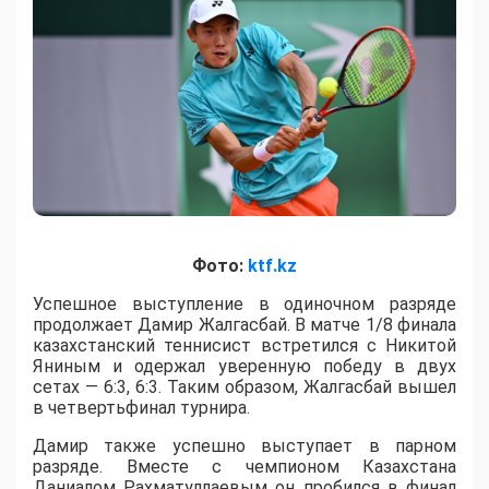
Фото:
ktf.kz
Успешное выступление в одиночном разряде
продолжает Дамир Жалгасбай. В матче 1/8 финала
казахстанский теннисист встретился с Никитой
Яниным и одержал уверенную победу в двух
сетах — 6:3, 6:3. Таким образом, Жалгасбай вышел
в четвертьфинал турнира.
Дамир также успешно выступает в парном
разряде. Вместе с чемпионом Казахстана
Даниалом Рахматуллаевым он пробился в финал