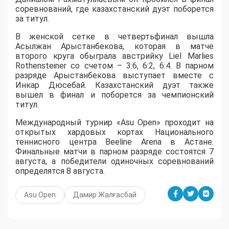
соревнований, где казахстанский дуэт поборется
за титул.
В женской сетке в четвертьфинал вышла
Асылжан Арыстанбекова, которая в матче
второго круга обыграла австрийку Liel Marlies
Rothensteiner со счетом – 3:6, 6:2, 6:4. В парном
разряде Арыстанбекова выступает вместе с
Инкар Дюсебай. Казахстанский дуэт также
вышел в финал и поборется за чемпионский
титул.
Международный турнир «Asu Open» проходит на
открытых хардовых кортах Национального
теннисного центра Beeline Arena в Астане.
Финальные матчи в парном разряде состоятся 7
августа, а победители одиночных соревнований
определятся 8 августа.
Asu Open
Дамир Жалғасбай