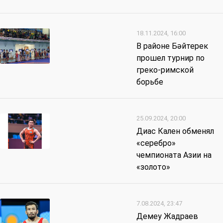
18.11.2024, 16:00
В районе Бәйтерек
прошел турнир по
греко-римской
борьбе
25.09.2024, 20:00
Диас Кален обменял
«серебро»
чемпионата Азии на
«золото»
7.08.2024, 23:47
Демеу Жадраев