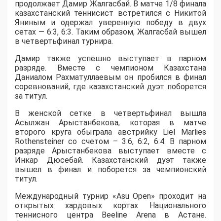
продолжает Дамир Жалгасбай. В матче 1/8 финала
казахстанский теннисист встретился с Никитой
Яниным и одержал уверенную победу в двух
сетах — 6:3, 6:3. Таким образом, Жалгасбай вышел
в четвертьфинал турнира.
Дамир также успешно выступает в парном
разряде. Вместе с чемпионом Казахстана
Даниалом Рахматуллаевым он пробился в финал
соревнований, где казахстанский дуэт поборется
за титул.
В женской сетке в четвертьфинал вышла
Асылжан Арыстанбекова, которая в матче
второго круга обыграла австрийку Liel Marlies
Rothensteiner со счетом – 3:6, 6:2, 6:4. В парном
разряде Арыстанбекова выступает вместе с
Инкар Дюсебай. Казахстанский дуэт также
вышел в финал и поборется за чемпионский
титул.
Международный турнир «Asu Open» проходит на
открытых хардовых кортах Национального
теннисного центра Beeline Arena в Астане.