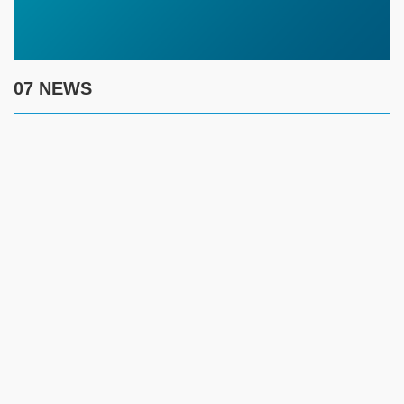
07 NEWS
7 августа
17:30
Полиция предупреждает граждан о новой схеме
телефонного мошенничества
17:00
Создание безопасности детей летом требует комплексного
контроля за ключевыми рисками
14:45
Жителям ЗКО рекомендуют соблюдать введенные
ограничения и временно отказаться от посещения лесов
12:45