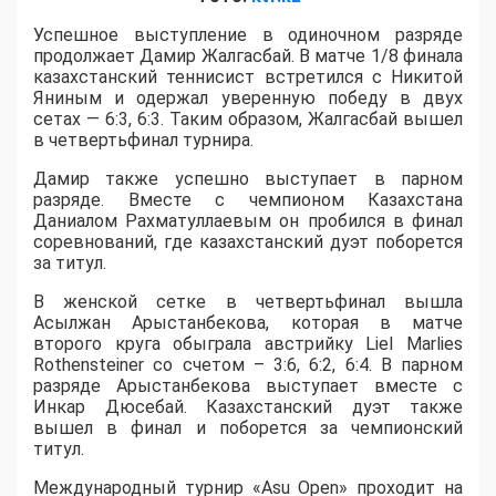
Успешное выступление в одиночном разряде
продолжает Дамир Жалгасбай. В матче 1/8 финала
казахстанский теннисист встретился с Никитой
Яниным и одержал уверенную победу в двух
сетах — 6:3, 6:3. Таким образом, Жалгасбай вышел
в четвертьфинал турнира.
Дамир также успешно выступает в парном
разряде. Вместе с чемпионом Казахстана
Даниалом Рахматуллаевым он пробился в финал
соревнований, где казахстанский дуэт поборется
за титул.
В женской сетке в четвертьфинал вышла
Асылжан Арыстанбекова, которая в матче
второго круга обыграла австрийку Liel Marlies
Rothensteiner со счетом – 3:6, 6:2, 6:4. В парном
разряде Арыстанбекова выступает вместе с
Инкар Дюсебай. Казахстанский дуэт также
вышел в финал и поборется за чемпионский
титул.
Международный турнир «Asu Open» проходит на