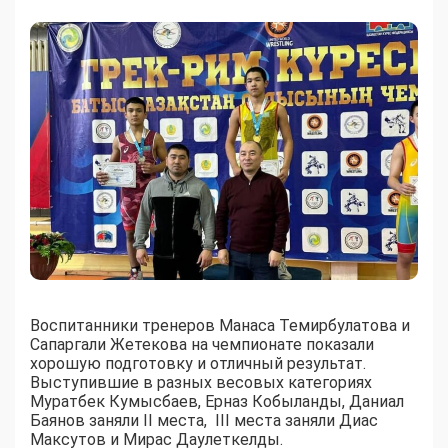
Воспитанники тренеров Манаса Темирбулатова и
Сапаргали Жетекова на чемпионате показали
хорошую подготовку и отличный результат.
Выступившие в разных весовых категориях
Муратбек Кумысбаев, Ерназ Кобыланды, Даниал
Баянов заняли II места, ІІІ места заняли Диас
Максутов и Мирас Даулеткелды.