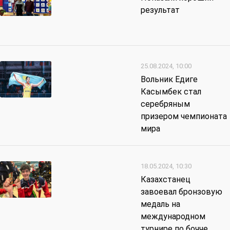
результат
25.08.2024, 10:00
Вольник Едиге
Касымбек стал
серебряным
призером чемпионата
мира
18.05.2024, 10:30
Казахстанец
завоевал бронзовую
медаль на
международном
турнире по бочче