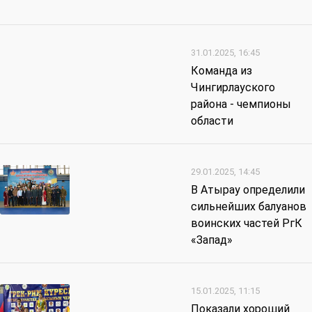
31.01.2025, 16:45
Команда из
Чингирлауского
района - чемпионы
области
29.01.2025, 14:45
В Атырау определили
сильнейших балуанов
воинских частей РгК
«Запад»
15.01.2025, 11:15
Показали хороший