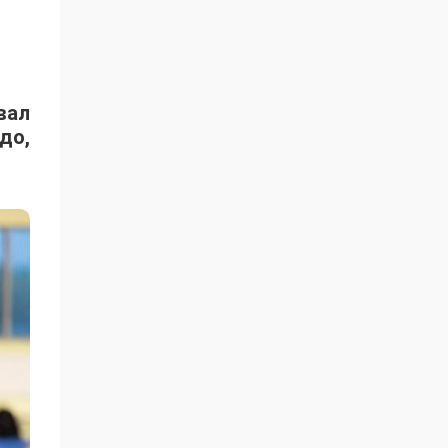
вал
до,