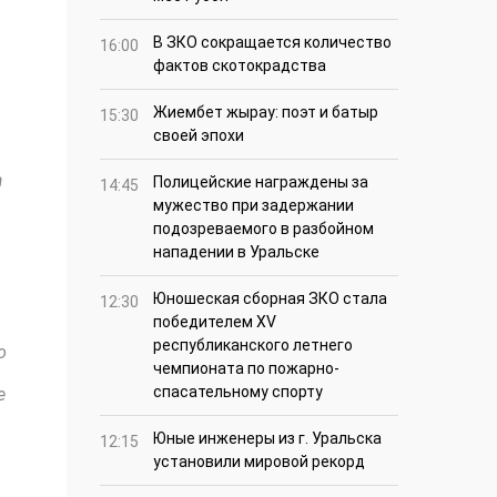
В ЗКО сокращается количество
16:00
фактов скотокрадства
Жиембет жырау: поэт и батыр
15:30
своей эпохи
а
Полицейские награждены за
14:45
мужество при задержании
подозреваемого в разбойном
нападении в Уральске
Юношеская сборная ЗКО стала
12:30
победителем XV
республиканского летнего
о
чемпионата по пожарно-
спасательному спорту
е
Юные инженеры из г. Уральска
12:15
установили мировой рекорд