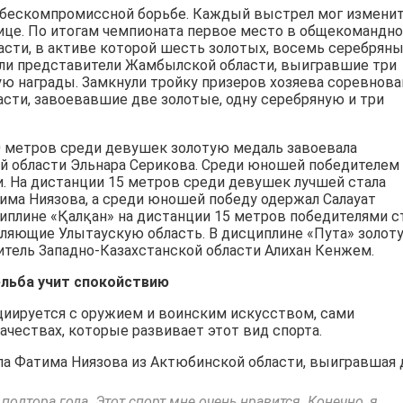
и бескомпромиссной борьбе. Каждый выстрел мог измени
ице. По итогам чемпионата первое место в общекомандн
асти, в активе которой шесть золотых, восемь серебряны
яли представители Жамбылской области, выигравшие три
ую награды. Замкнули тройку призеров хозяева соревнова
сти, завоевавшие две золотые, одну серебряную и три
20 метров среди девушек золотую медаль завоевала
й области Эльнара Серикова. Среди юношей победителем
. На дистанции 15 метров среди девушек лучшей стала
има Ниязова, а среди юношей победу одержал Салауат
циплине «Қалқан» на дистанции 15 метров победителями с
вляющие Улытаускую область. В дисциплине «Пута» золот
тель Западно-Казахстанской области Алихан Кенжем.
льба учит спокойствию
оциируется с оружием и воинским искусством, сами
чествах, которые развивает этот вид спорта.
ла Фатима Ниязова из Актюбинской области, выигравшая 
олтора года. Этот спорт мне очень нравится. Конечно, я