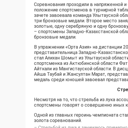
Соревнования проходили в напряженной 
положение спортсменов в турнирной табл
зачете завоевала команда Улытауской обл
три бронзовые медали. Второе место зан
золотые, одну серебряную и одну бронзов
– спортсмены Западно-Казахстанской обла
бронзовые медали.
В упражнении «Орта Азия» на дистанции 
представительница Западно-Казахстанско
стал Алихан Шомыт из Улытауской области
спортсменка из Актюбинской области Фат
Айткали из Мангистауской области. В дис
Айша Таубай и Жансултан Марат, предста
медаль среди юношей завоевал представи
Стре
Несмотря на то, что стрельба из лука асс
спортсмены говорят о совершенно иных ка
Одной из главных героинь чемпионата ста
золота соревнований.
– Стрельбой из лука я занимаюсь примерно п