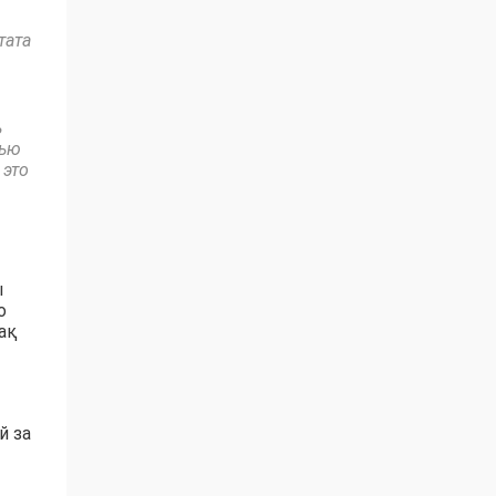
тата
ь
тью
 это
ы
о
ақ
й за