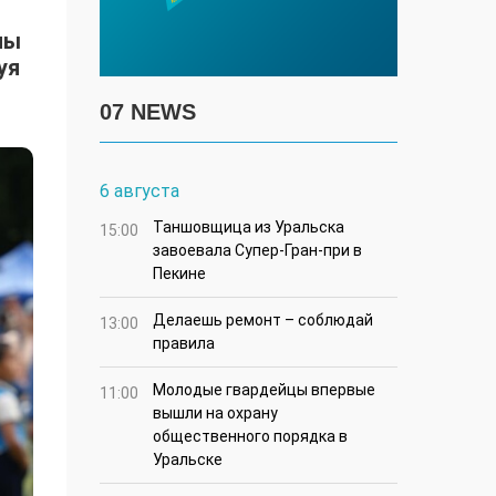
ны
уя
07 NEWS
6 августа
Таншовщица из Уральска
15:00
завоевала Супер-Гран-при в
Пекине
Делаешь ремонт – соблюдай
13:00
правила
Молодые гвардейцы впервые
11:00
вышли на охрану
общественного порядка в
Уральске