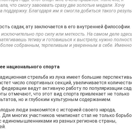
ала, что смогу завоевать сразу две золотые медали. Хочу
а поддержку. Благодаря им я смогла добиться такого резуль
ость садақ ату заключается в его внутренней философии.
о исключительно про силу или меткость. На самом деле здес
натягиваешь тетиву и готовишься к выстрелу, нужно полнос
ь более собранным, терпеливым и уверенным в себе. Именно
ее национального спорта
радиционная стрельба из лука имеет большие перспектив
астет число спортивных секций, увеличивается количеств
е федерации ведут активную работу по популяризации сад
ты отмечают, что этот вид спорта привлекает не только
татов, но и глубоким культурным содержанием.
лодые люди знакомятся с историей своего народа,
Для многих участников чемпионат стал не только борьбо
с единомышленниками из разных регионов страны,
ей.