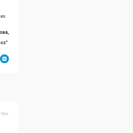
оих
ова,
есс"
тры: