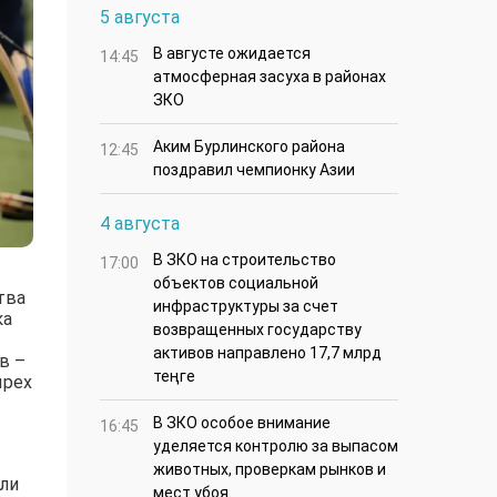
5 августа
В августе ожидается
14:45
атмосферная засуха в районах
ЗКО
Аким Бурлинского района
12:45
поздравил чемпионку Азии
4 августа
В ЗКО на строительство
17:00
объектов социальной
тва
инфраструктуры за счет
ка
возвращенных государству
активов направлено 17,7 млрд
в –
теңге
ырех
В ЗКО особое внимание
16:45
уделяется контролю за выпасом
животных, проверкам рынков и
ли
мест убоя