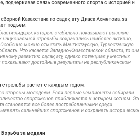
, подчеркивая связь современного спорта с историей и
сборной Казахстана по садақ ату Диаса Ахметова, за
ает подъем.
бласти-лидеры, которые стабильно показывают высокие
ии национальной стрельбы сохранялись наиболее активно,
 Особенно можно отметить Мангистаускую, Туркестанскую
бласть. Что касается Западно-Казахстанской области, то он
ивному развитию садақ ату, однако потенциал у местных
и показывают достойные результаты на республиканском
й стрельбы растет с каждым годом.
со стороны молодежи. Если первые чемпионаты собирали
количество спортсменов приближается к четырем сотням. Эт
рта становятся все более востребованными среди
выявлять сильнейших спортсменов и сохранять историческо
Борьба за медали