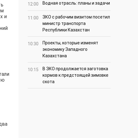
Водная отрасль: планы и задачи
12:00
ть
ом
х и
ЗКО с рабочим визитом посетил
11:00
министр транспорта
ний
Республики Казахстан
Проекты, которые изменят
10:30
экономику Западного
Казахстана
В ЗКО продолжается заготовка
10:15
тали
кормов к предстоящей зимовке
ую
скота
два