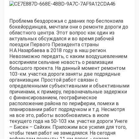
Проблема бездорожья с давних пор беспокоила
бокейординцев, мечтали они о ремонте дороги до
областного центра. Этот вопрос как один из
актуальных обсуждался и во время рабочей
поездки Первого Президента страны
Н.А.Назарбаева в 2018 году в наш регион.
Невозможно передать, с каким воодушевлением
восприняли сельчане новость о реализации
большого проекта. На данный момент ремонтом
103-км. участка дороги заняты две подрядные
организации. Простой работ связан с
определенными субъективными и объективными
причинами, к примеру, первоначальные задержки
с финансированием, географическое
расположение района по периферии, помехи в
планировании работ подрядчком и т.д. Несмотря
на все это, работы возобновились в июле
текущего года на 50-103 км. участке дороги Унеге
– Бисен – Сайхин. Приложим все усилия для того,
чтобы темп работ не замедлялся. На сегодня
асфальтом покрыты 11 км дорог, - сказал