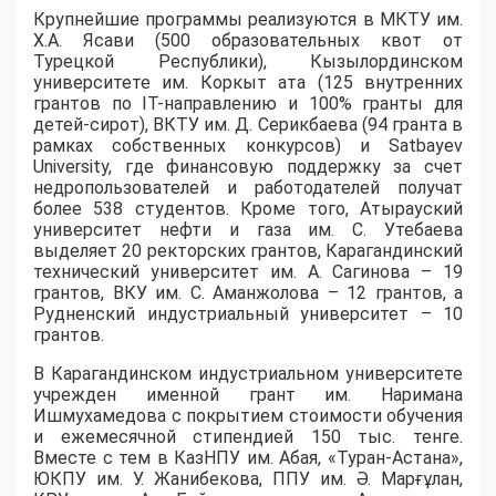
​Крупнейшие программы реализуются в МКТУ им.
Х.А. Ясави (500 образовательных квот от
Турецкой Республики), Кызылординском
университете им. Коркыт ата (125 внутренних
грантов по IT-направлению и 100% гранты для
детей-сирот), ВКТУ им. Д. Серикбаева (94 гранта в
рамках собственных конкурсов) и Satbayev
University, где финансовую поддержку за счет
недропользователей и работодателей получат
более 538 студентов. Кроме того, Атырауский
университет нефти и газа им. С. Утебаева
выделяет 20 ректорских грантов, Карагандинский
технический университет им. А. Сагинова – 19
грантов, ВКУ им. С. Аманжолова – 12 грантов, а
Рудненский индустриальный университет – 10
грантов.
​В Карагандинском индустриальном университете
учрежден именной грант им. Наримана
Ишмухамедова с покрытием стоимости обучения
и ежемесячной стипендией 150 тыс. тенге.
Вместе с тем в КазНПУ им. Абая, «Туран-Астана»,
ЮКПУ им. У. Жанибекова, ППУ им. Ә. Марғұлан,