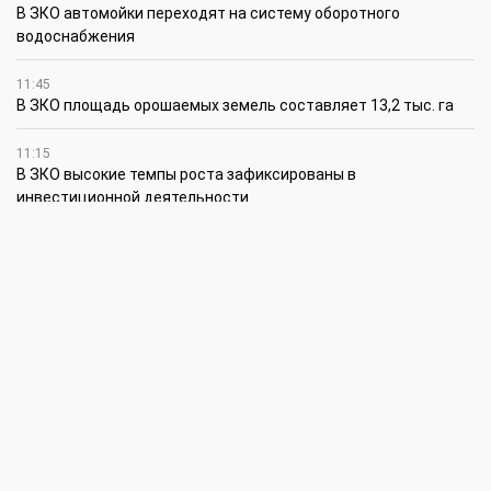
В ЗКО автомойки переходят на систему оборотного
водоснабжения
11:45
В ЗКО площадь орошаемых земель составляет 13,2 тыс. га
11:15
В ЗКО высокие темпы роста зафиксированы в
инвестиционной деятельности
10:30
По итогам первого полугодия предприятия ЗКО произвели
продукции на 166,6 млрд теңге
6 августа
15:00
Таншовщица из Уральска завоевала Супер-Гран-при в Пекине
13:00
Делаешь ремонт – соблюдай правила