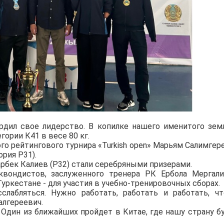
дил свое лидерство. В копилке нашего именитого зем
гории К41 в весе 80 кг.
о рейтингового турнира «Turkish open» Марьям Салимгер
ория Р31).
арбек Калиев (Р32) стали серебряными призерами.
квондистов, заслуженного тренера РК Ербола Мергали
уркестане - для участия в учебно-тренировочных сборах.
слабляться. Нужно работать, работать и работать, ч
алгереевич.
Один из ближайших пройдет в Китае, где нашу страну б