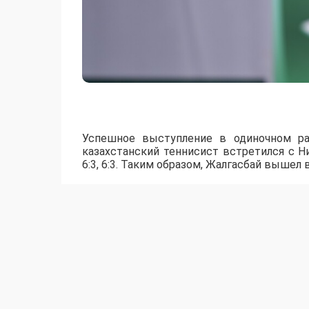
Успешное выступление в одиночном ра
казахстанский теннисист встретился с 
6:3, 6:3. Таким образом, Жалгасбай вышел 
Дамир также успешно выступает в пар
Рахматуллаевым он пробился в финал сорев
В женской сетке в четвертьфинал вышл
обыграла австрийку Liel Marlies Rothenste
выступает вместе с Инкар Дюсебай. К
чемпионский титул.
Международный турнир «Asu Open» прохо
центра Beeline Arena в Астане. Финальны