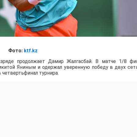
Фото:
ktf.kz
зряде продолжает Дамир Жалгасбай. В матче 1/8 фи
Никитой Яниным и одержал уверенную победу в двух сет
в четвертьфинал турнира.
ном разряде. Вместе с чемпионом Казахстана Дани
нований, где казахстанский дуэт поборется за титул.
а Асылжан Арыстанбекова, которая в матче второго к
iner со счетом – 3:6, 6:2, 6:4. В парном разряде Арыстанбе
азахстанский дуэт также вышел в финал и поборетс
дит на открытых хардовых кортах Национального теннис
е матчи в парном разряде состоятся 7 августа, а победи