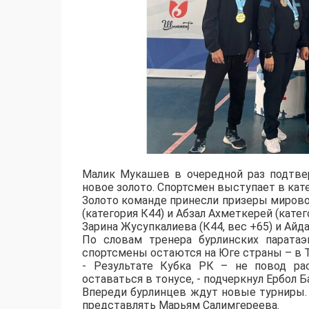
Малик Мукашев в очередной раз подтвер
новое золото. Спортсмен выступает в кате
Золото команде принесли призеры мировог
(категория К44) и Абзал Ахметкерей (катег
Зарина Жусупкалиева (К44, вес +65) и Айд
По словам тренера бурлинских паратаэ
спортсмены остаются на Юге страны – в Т
- Результате Кубка РК – не повод рас
оставаться в тонусе, - подчеркнул Ербол Б
Впереди бурлинцев ждут новые турниры. 
представлять Марьям Салимгереева.