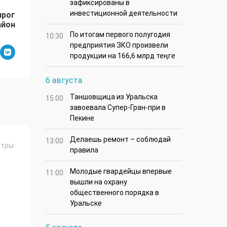
зафиксированы в
инвестиционной деятельности
ирог
айон
По итогам первого полугодия
10:30
предприятия ЗКО произвели
продукции на 166,6 млрд теңге
6 августа
Таншовщица из Уральска
15:00
завоевала Супер-Гран-при в
Пекине
Делаешь ремонт – соблюдай
13:00
тры:
правила
Молодые гвардейцы впервые
11:00
вышли на охрану
общественного порядка в
Уральске