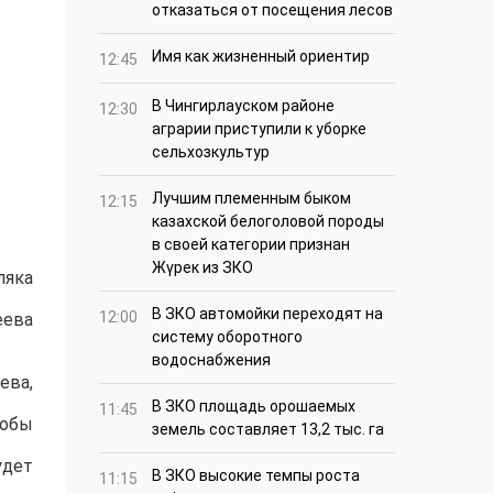
отказаться от посещения лесов
Имя как жизненный ориентир
12:45
В Чингирлауском районе
12:30
аграрии приступили к уборке
сельхозкультур
Лучшим племенным быком
12:15
казахской белоголовой породы
в своей категории признан
Жүрек из ЗКО
ляка
В ЗКО автомойки переходят на
12:00
еева
систему оборотного
водоснабжения
ева,
В ЗКО площадь орошаемых
11:45
тобы
земель составляет 13,2 тыс. га
удет
В ЗКО высокие темпы роста
11:15