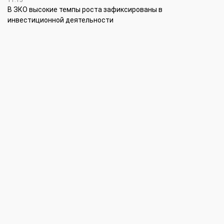
11:15
В ЗКО высокие темпы роста зафиксированы в
инвестиционной деятельности
10:30
По итогам первого полугодия предприятия ЗКО произвели
продукции на 166,6 млрд теңге
6 августа
15:00
Таншовщица из Уральска завоевала Супер-Гран-при в Пекине
13:00
Делаешь ремонт – соблюдай правила
11:00
Молодые гвардейцы впервые вышли на охрану
общественного порядка в Уральске
5 августа
14:45