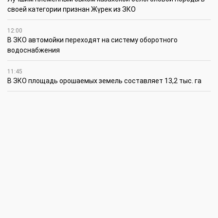
своей категории признан Жүрек из ЗКО
12:00
В ЗКО автомойки переходят на систему оборотного
водоснабжения
11:45
В ЗКО площадь орошаемых земель составляет 13,2 тыс. га
11:15
В ЗКО высокие темпы роста зафиксированы в
инвестиционной деятельности
10:30
По итогам первого полугодия предприятия ЗКО произвели
продукции на 166,6 млрд теңге
6 августа
15:00
Таншовщица из Уральска завоевала Супер-Гран-при в Пекине