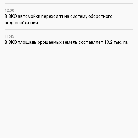
12:00
В ЗКО автомойки переходят на систему оборотного
водоснабжения
11:45
В ЗКО площадь орошаемых земель составляет 13,2 тыс. га
11:15
В ЗКО высокие темпы роста зафиксированы в
инвестиционной деятельности
10:30
По итогам первого полугодия предприятия ЗКО произвели
продукции на 166,6 млрд теңге
6 августа
15:00
Таншовщица из Уральска завоевала Супер-Гран-при в Пекине
13:00