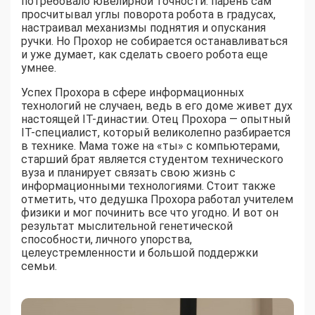
потребовало ювелирной точности: парень сам
просчитывал углы поворота робота в градусах,
настраивал механизмы поднятия и опускания
ручки. Но Прохор не собирается останавливаться
и уже думает, как сделать своего робота еще
умнее.
Успех Прохора в сфере информационных
технологий не случаен, ведь в его доме живет дух
настоящей IT-династии. Отец Прохора — опытный
IT-специалист, который великолепно разбирается
в технике. Мама тоже на «ты» с компьютерами,
старший брат является студентом технического
вуза и планирует связать свою жизнь с
информационными технологиями. Стоит также
отметить, что дедушка Прохора работал учителем
физики и мог починить все что угодно. И вот он
результат мыслительной генетической
способности, личного упорства,
целеустремленности и большой поддержки
семьи.