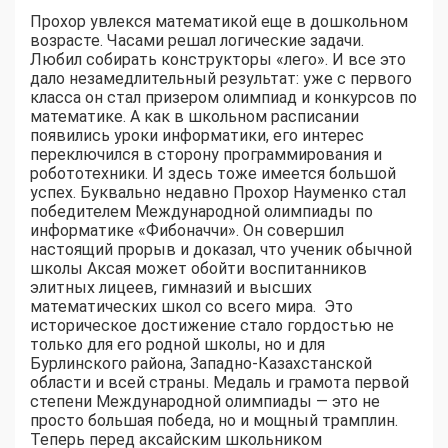
Прохор увлекся математикой еще в дошкольном
возрасте. Часами решал логические задачи.
Любил собирать конструкторы «лего». И все это
дало незамедлительный результат: уже с первого
класса он стал призером олимпиад и конкурсов по
математике. А как в школьном расписании
появились уроки информатики, его интерес
переключился в сторону программирования и
робототехники. И здесь тоже имеется большой
успех. Буквально недавно Прохор Науменко стал
победителем Международной олимпиады по
информатике «Фибоначчи». Он совершил
настоящий прорыв и доказал, что ученик обычной
школы Аксая может обойти воспитанников
элитных лицеев, гимназий и высших
математических школ со всего мира. Это
историческое достижение стало гордостью не
только для его родной школы, но и для
Бурлинского района, Западно-Казахстанской
области и всей страны. Медаль и грамота первой
степени Международной олимпиады — это не
просто большая победа, но и мощный трамплин.
Теперь перед аксайским школьником