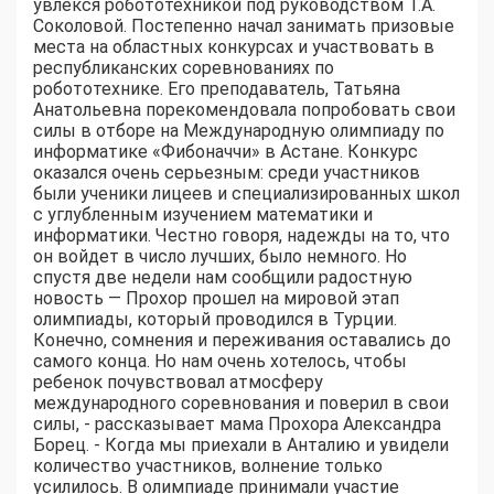
увлекся робототехникой под руководством Т.А.
Соколовой. Постепенно начал занимать призовые
места на областных конкурсах и участвовать в
республиканских соревнованиях по
робототехнике. Его преподаватель, Татьяна
Анатольевна порекомендовала попробовать свои
силы в отборе на Международную олимпиаду по
информатике «Фибоначчи» в Астане. Конкурс
оказался очень серьезным: среди участников
были ученики лицеев и специализированных школ
с углубленным изучением математики и
информатики. Честно говоря, надежды на то, что
он войдет в число лучших, было немного. Но
спустя две недели нам сообщили радостную
новость — Прохор прошел на мировой этап
олимпиады, который проводился в Турции.
Конечно, сомнения и переживания оставались до
самого конца. Но нам очень хотелось, чтобы
ребенок почувствовал атмосферу
международного соревнования и поверил в свои
силы, - рассказывает мама Прохора Александра
Борец. - Когда мы приехали в Анталию и увидели
количество участников, волнение только
усилилось. В олимпиаде принимали участие