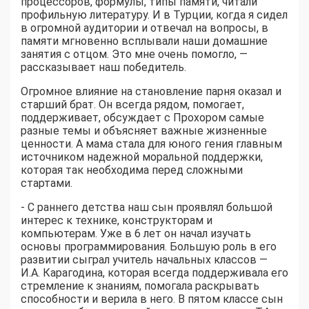
процессоров, формулы, типы памяти, читали
профильную литературу. И в Турции, когда я сидел
в огромной аудитории и отвечал на вопросы, в
памяти мгновенно всплывали наши домашние
занятия с отцом. Это мне очень помогло, —
рассказывает наш победитель.
Огромное влияние на становление парня оказал и
старший брат. Он всегда рядом, помогает,
поддерживает, обсуждает с Прохором самые
разные темы и объясняет важные жизненные
ценности. А мама стала для юного гения главным
источником надежной моральной поддержки,
которая так необходима перед сложными
стартами.
- С раннего детства наш сын проявлял большой
интерес к технике, конструкторам и
компьютерам. Уже в 6 лет он начал изучать
основы программирования. Большую роль в его
развитии сыграл учитель начальных классов —
И.А. Карагодина, которая всегда поддерживала его
стремление к знаниям, помогала раскрывать
способности и верила в него. В пятом классе сын