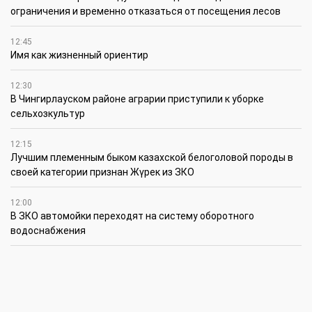
ограничения и временно отказаться от посещения лесов
12:45
Имя как жизненный ориентир
12:30
В Чингирлауском районе аграрии приступили к уборке
сельхозкультур
12:15
Лучшим племенным быком казахской белоголовой породы в
своей категории признан Жүрек из ЗКО
12:00
В ЗКО автомойки переходят на систему оборотного
водоснабжения
11:45
В ЗКО площадь орошаемых земель составляет 13,2 тыс. га
11:15