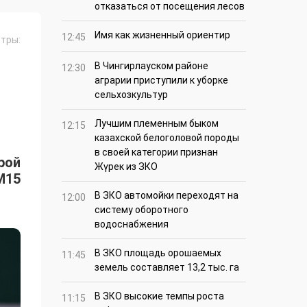
отказаться от посещения лесов
Имя как жизненный ориентир
12:45
тры:
В Чингирлауском районе
12:30
аграрии приступили к уборке
сельхозкультур
Лучшим племенным быком
12:15
казахской белоголовой породы
в своей категории признан
рой
Жүрек из ЗКО
M15
В ЗКО автомойки переходят на
12:00
систему оборотного
водоснабжения
В ЗКО площадь орошаемых
11:45
земель составляет 13,2 тыс. га
В ЗКО высокие темпы роста
11:15