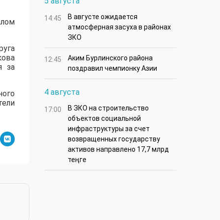
5 августа
В августе ожидается
14:45
алом
атмосферная засуха в районах
ЗКО
руга
кова
Аким Бурлинского района
12:45
я за
поздравил чемпионку Азии
4 августа
ного
тели
В ЗКО на строительство
17:00
объектов социальной
инфраструктуры за счет
возвращенных государству
активов направлено 17,7 млрд
теңге