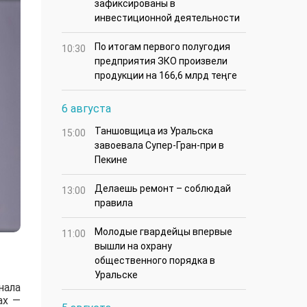
зафиксированы в
инвестиционной деятельности
По итогам первого полугодия
10:30
предприятия ЗКО произвели
продукции на 166,6 млрд теңге
6 августа
Таншовщица из Уральска
15:00
завоевала Супер-Гран-при в
Пекине
Делаешь ремонт – соблюдай
13:00
правила
Молодые гвардейцы впервые
11:00
вышли на охрану
общественного порядка в
Уральске
нала
ах —