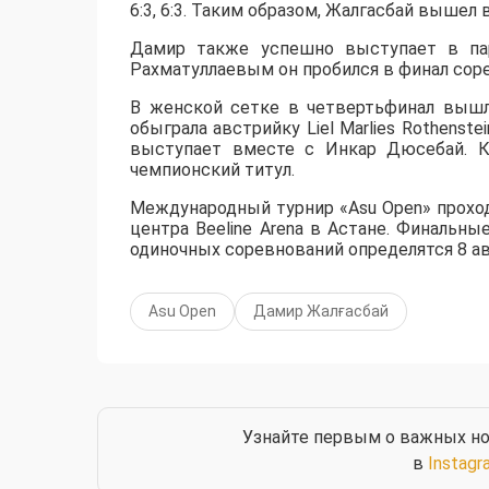
6:3, 6:3. Таким образом, Жалгасбай вышел 
Дамир также успешно выступает в пар
Рахматуллаевым он пробился в финал сорев
В женской сетке в четвертьфинал вышл
обыграла австрийку Liel Marlies Rothenste
выступает вместе с Инкар Дюсебай. К
чемпионский титул.
Международный турнир «Asu Open» прохо
центра Beeline Arena в Астане. Финальны
одиночных соревнований определятся 8 ав
Asu Open
Дамир Жалғасбай
Узнайте первым о важных но
в
Instagr