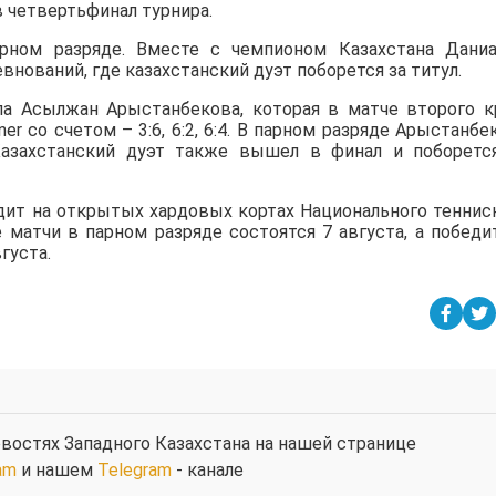
в четвертьфинал турнира.
ном разряде. Вместе с чемпионом Казахстана Дани
нований, где казахстанский дуэт поборется за титул.
а Асылжан Арыстанбекова, которая в матче второго к
iner со счетом – 3:6, 6:2, 6:4. В парном разряде Арыстанбе
азахстанский дуэт также вышел в финал и поборетс
дит на открытых хардовых кортах Национального теннис
е матчи в парном разряде состоятся 7 августа, а победи
густа.
востях Западного Казахстана на нашей странице
am
и нашем
Telegram
- канале