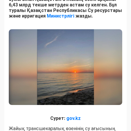
6,43 млрд текше метрден астам су келген. Бұл
туралы Қазақстан Республикасы Су ресурстары
және ирригация
Министрлігі
жазды.
Сурет:
gov.kz
Жайық трансшекаралық өзенінің су ағысының