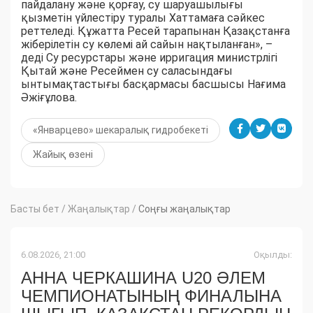
пайдалану және қорғау, су шаруашылығы
қызметін үйлестіру туралы Хаттамаға сәйкес
реттеледі. Құжатта Ресей тарапынан Қазақстанға
жіберілетін су көлемі ай сайын нақтыланған»,
–
деді Су ресурстары және ирригация министрлігі
Қытай және Ресеймен су саласындағы
ынтымақтастығы басқармасы басшысы Нағима
Әжіғұлова.
«Январцево» шекаралық гидробекеті
Жайық өзені
Басты бет
/
Жаңалықтар
/
Соңғы жаңалықтар
6.08.2026, 21:00
Оқылды:
АННА ЧЕРКАШИНА U20 ӘЛЕМ
ЧЕМПИОНАТЫНЫҢ ФИНАЛЫНА