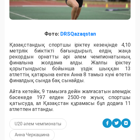
Фото:
DRSQazaqstan
Қазақстандық спортшы іріктеу кезеңінде 4,10
метрлік биіктікті бағындырып, елдің жаңа
рекордын орнатты әрі әлем чемпионатының
финалына жолдама алды. Жалпы іріктеу
қорытындысы бойынша үздік шыққан 13
атлеттің қатарына енген Анна 8 тамыз күні өтетін
финалдық сында бақ сынайды.
Айта кетейік, 9 тамызға дейін жалғасатын әлемдік
бәсекеде 197 елден 2500-ге жуық спортшы
қатысуда, ал Қазақстан құрамасы бұл додаға 11
атлетпен аттанды.
U20 әлем чемпионаты
Анна Черкашина