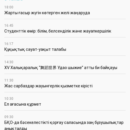
18:00
Жарты ғасыр жүгін көтерген желі жаңаруда
16:45
Студенттік өмір: білім, белсенділік және жауапкершілік
16:17
Құқықтық сауат-уақыт талабы
14:30
XV Халықаралық “舞蹈世界 Удао шыжие” атты би байқауы
11:30
Жас сарбаздар жауынгерлік қызметке кірісті
10:30
Ел ағасына құрмет
09:30
БҚО-да бәсекелестікті қорғау саласында заң бұзушылықтар
анықталды