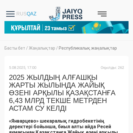
Басты бет
/
Жаңалықтар
/
Республикалық жаңалықтар
5.08.2025, 17:00
Оқылды: 262
2025 ЖЫЛДЫҢ АЛҒАШҚЫ
ЖАРТЫ ЖЫЛЫНДА ЖАЙЫҚ
ӨЗЕНІ АРҚЫЛЫ ҚАЗАҚСТАНҒА
6,43 МЛРД ТЕКШЕ МЕТРДЕН
АСТАМ СУ КЕЛДІ
«Январцево» шекаралық гидробекетінің
деректері бойынша, биыл алты айда Ресей
аумағынан Қазақстанға Жайық өзені арқылы