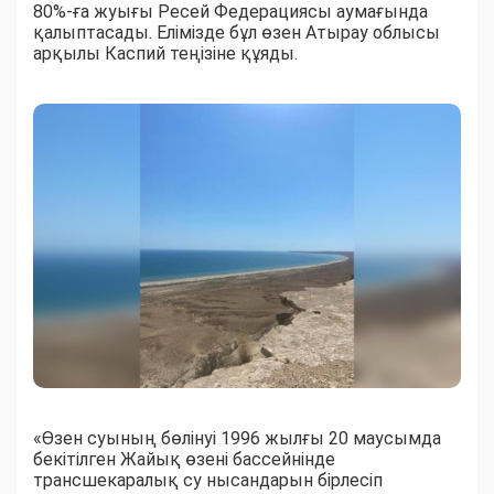
80%-ға жуығы Ресей Федерациясы аумағында
қалыптасады. Елімізде бұл өзен Атырау облысы
арқылы Каспий теңізіне құяды.
«Өзен суының бөлінуі 1996 жылғы 20 маусымда
бекітілген Жайық өзені бассейнінде
трансшекаралық су нысандарын бірлесіп