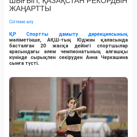
ШЫҒЫП, ҚАЗАҚСТАН РЕКОРДЫН
ЖАҢАРТТЫ
Сілтеме алу
ҚР Спортты дамыту дирекциясының
мәліметінше, АҚШ-тың Юджин қаласында
басталған 20 жасқа дейінгі спортшылар
арасындағы әлем чемпионатының алғашқы
күнінде сырықпен секіруден Анна Черкашина
сынға түсті.