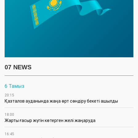
07 NEWS
6 Тамыз
20:15
Қазталов ауданында жаңа өрт сөндіру бекеті ашылды
18:00
Жарты ғасыр жүгін көтерген желі жаңаруда
16:45