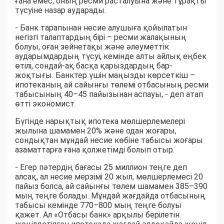
ғана емес, оның ресми расталуына және тұрақты
түсуіне назар аударады.
- Банк тарапынан несие алушыға қойылатын
негізгі талаптардың бірі – ресми жалақының
болуы, оған зейнетақы және әлеуметтік
аударымдардың түсуі, кемінде алты айлық еңбек
өтілі, сондай-ақ басқа қарыздардың бар-
жоқтығы. Банктер үшін маңызды көрсеткіш –
ипотеканың ай сайынғы төлемі отбасының ресми
табысының 40–45 пайызынан аспауы, - деп атап
өтті экономист.
Бүгінде нарықтық ипотека мөлшерлемелері
жылына шамамен 20% және одан жоғары,
сондықтан мұндай несие көбіне табысы жоғары
азаматтарға ғана қолжетімді болып отыр.
- Егер пәтердің бағасы 25 миллион теңге деп
алсақ, ал несие мерзімі 20 жыл, мөлшерлемесі 20
пайыз болса, ай сайынғы төлем шамамен 385–390
мың теңге болады. Мұндай жағдайда отбасының
табысы кемінде 770–800 мың теңге болуы
қажет. Ал «Отбасы банк» арқылы берілетін