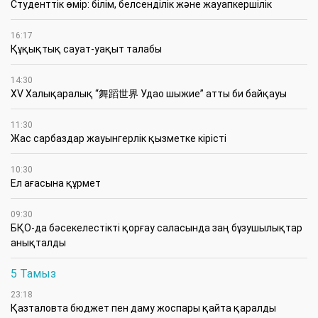
Студенттік өмір: білім, белсенділік және жауапкершілік
16:17
Құқықтық сауат-уақыт талабы
14:30
XV Халықаралық “舞蹈世界 Удао шыжие” атты би байқауы
11:30
Жас сарбаздар жауынгерлік қызметке кірісті
10:30
Ел ағасына құрмет
09:30
БҚО-да бәсекелестікті қорғау саласында заң бұзушылықтар
анықталды
5 Тамыз
23:18
Қазталовта бюджет пен даму жоспары қайта қаралды