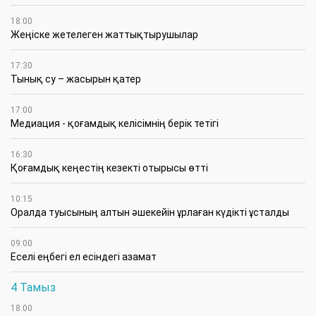
18:00
Жеңіске жетелеген жаттықтырушылар
17:30
Тынық су – жасырын қатер
17:00
Медиация - қоғамдық келісімнің берік тетігі
16:30
Қоғамдық кеңестің кезекті отырысы өтті
10:15
Оралда туысының алтын әшекейін ұрлаған күдікті ұсталды
09:00
Еселі еңбегі ел есіндегі азамат
4 Тамыз
18:00