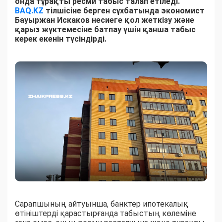
онда тұрақты ресми табыс талап етіледі.
BAQ.KZ
тілшісіне берген сұхбатында экономист
Бауыржан Искаков несиеге қол жеткізу және
қарыз жүктемесіне батпау үшін қанша табыс
керек екенін түсіндірді.
Сарапшының айтуынша, банктер ипотекалық
өтініштерді қарастырғанда табыстың көлеміне