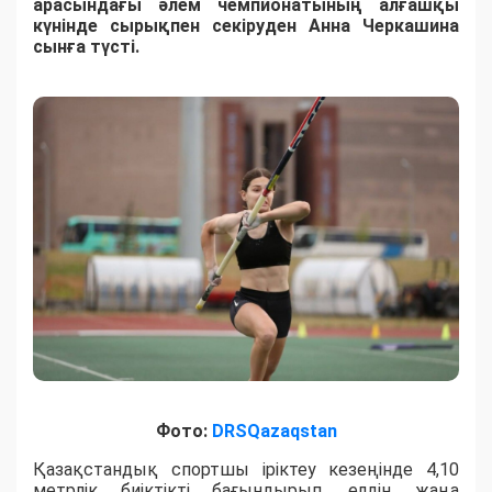
арасындағы әлем чемпионатының алғашқы
күнінде сырықпен секіруден Анна Черкашина
сынға түсті.
Фото:
DRSQazaqstan
Қазақстандық спортшы іріктеу кезеңінде 4,10
метрлік биіктікті бағындырып, елдің жаңа