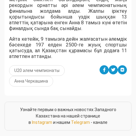
рекордын орнатты әрі әлем чемпионатының
финалына жолдама алды. Жалпы іріктеу
қорытындысы бойынша үздік шыққан 13
атлеттің қатарына енген Анна 8 тамыз күні өтетін
финалдық сында бақ сынайды.
Айта кетейік, 9 тамызға дейін жалғасатын әлемдік
бәсекеде 197 елден 2500-ге жуық спортшы
қатысуда, ал Қазақстан құрамасы бұл додаға 11
атлетпен аттанды.
U20 әлем чемпионаты
Анна Черкашина
Узнайте первым о важных новостях Западного
Казахстана на нашей странице
в
Instagram
и нашем
Telegram
- канале