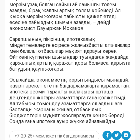
мерзім ұзақ болған сайын ай сайынғы төлем
азаяды, бірақ жалпы артық төлем көбейеді. Ал
қысқа мерзім жоғары табысты қажет етеді,
есесіне пайыздық шығын азаяды, – дейді
экономист Бауыржан Искаков.
Сарапшының пікірінше, ипотекалық
міндеттемелерге әсіресе жалғызбасты ата-аналар
мен балалы отбасылар мұқият қарауы керек.
Өйткені күтпеген шығындар туындаған жағдайда
қаржылық артық қаражат қоры болмаса, қарызға
батудың қаупі жоғары.
Осылайша, экономистің қорытындысы мынадай:
қазіргі әрекет ететін бағдарламаларға қарамастан,
ипотека ресми, тұрақты жалақысы орташа
деңгейден жоғары азаматтарға ғана қолжетімді.
Ал табысы төмендеу азаматтарға ол алдын ала
бастапқы жарнаны жинап, отбасылық
бюджеттерін мұқият жоспарлауға кеңес береді.
Сонда ғана ипотека ауыр жүкке айналмайды.
«7-20-25» мемлекеттік бағдарламасы