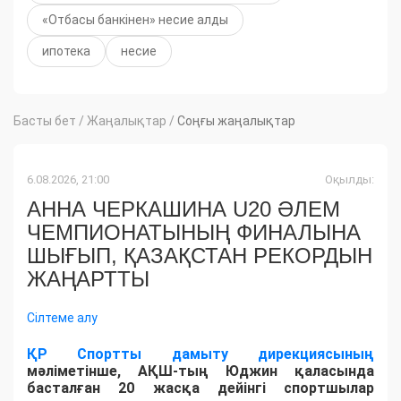
«Отбасы банкінен» несие алды
ипотека
несие
Басты бет
/
Жаңалықтар
/
Соңғы жаңалықтар
6.08.2026, 21:00
Оқылды:
АННА ЧЕРКАШИНА U20 ӘЛЕМ
ЧЕМПИОНАТЫНЫҢ ФИНАЛЫНА
ШЫҒЫП, ҚАЗАҚСТАН РЕКОРДЫН
ЖАҢАРТТЫ
Сілтеме алу
ҚР Спортты дамыту дирекциясының
мәліметінше, АҚШ-тың Юджин қаласында
басталған 20 жасқа дейінгі спортшылар