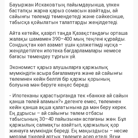
Бауыржан Искаковтың пайымдауынша, үлкен
бастапқы жарна қарыз сомасын азайтады, ай
сайынғы төлемді төмендетеді және сәйкесінше,
табысқа қойылатын талаптарды жеңілдетеді.
Айта кетейік, қазіргі таңда Қазақстандағы орташа
жалақы шамамен 390–400 мың теңгені құрайды.
Сондықтан көп азамат үшін қолжетімді нұсқа –
жеңілдетілген ипотека бағдарламалары немесе
бағасы төмендеу тұрғын үй.
Экономист қарыз алушыларға қаржылық
мүмкіндігін асыра бағаламауға және ай сайынғы
төлемнен кейін белгілі бір қаржы қорының
болуына мән беруге кеңес береді.
- Ипотеканы қарастырғанда тек «банкке ай сайын
қанша төлей аламын?» дегенге емес, төлемнен
кейін қанша ақша қалатынына да мән беру керек.
Ең дұрысы – ай сайынғы төлем отбасы
табысының 30–40 пайызынан аспағаны жөн. Бұл
қаржылық салмақты азайтып, қаржылық қор
жинауға мүмкіндік береді. Ең маңыздысы – несие
мерзімі тікелей артық төлемге әсер етеді. Яғни