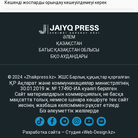
Кешенді жоспарды орындау кешеуілдемеуі керек
ӘЛЕМ
ҚАЗАҚСТАН
БАТЫС ҚАЗАҚСТАН ОБЛЫСЫ
БҚО АУДАНДАРЫ
© 2024. «Zhaikpress.kz». ЖШС Барлық құқықтар қорғалған.
ҚР Ақпарат және коммуникациялар министрлігінің
30.01.2019 ж. № 17490-ИА куәлігі берілген.
Сайт материалдарын коммерциялық не басқа
мақсатта толық немесе ішінара көшіруге тек сайт
иесінің жазбаша келісімімен рұқсат етіледі.
Біз әлеуметтік желілерде
Разработка сайта — Студия «Web-Design.kz»