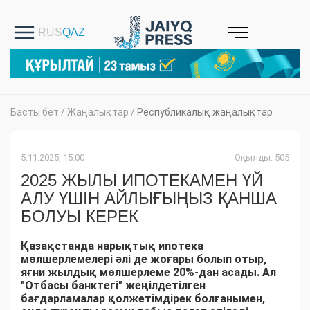
Басты бет
/
Жаңалықтар
/
Республикалық жаңалықтар
5.11.2025, 15:00
Оқылды: 505
2025 ЖЫЛЫ ИПОТЕКАМЕН ҮЙ
АЛУ ҮШІН АЙЛЫҒЫҢЫЗ ҚАНША
БОЛУЫ КЕРЕК
Қазақстанда нарықтық ипотека
мөлшерлемелері әлі де жоғары болып отыр,
яғни жылдық мөлшерлеме 20%-дан асады. Ал
"Отбасы банктегі" жеңілдетілген
бағдарламалар қолжетімдірек болғанымен,