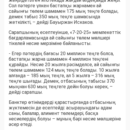
жеңілдетілген ипотекада жағдай әлдеқайда жеңіл.
Сол пәтерге үлкен бастапқы жарнамен ай
сайынғы төлем шамамен 175 мың теңге болады,
демек табыс 350 мың теңге шамасында
жеткілікті, – дейді Бауыржан Искаков.
Сарапшының есептеуінше, «7-20-25» мемлекеттік
бағдарламасында ай сайынғы төлем мөлшері
тікелей несие мерзіміне байланысты.
- Егер пәтердің бағасы 20 миллион теңге болса,
бастапқы жарна шамамен 4 миллион теңгені
құрайды. Несие 20 жылға рәсімделсе, ай сайынғы
төлем шамамен 124 мың теңге болады. 10 жылға
алғанда – 185 мың теңге, ал 5 жылға – 316 мың
теңге шығады. Демек, отбасының табысы 370
мыңнан 630 мың теңгеге дейін болуы керек, –
дейді сарапшы.
Банктер өтінімдерді қарастырғанда отбасының
жүктемесін де есептейді: асырауындағы адам
саны, балалар, алимент төлемдері, басқа
несиелердің болуы – мұның бәрі несие мөлшеріне
әсер етеді.