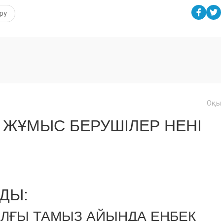
ру
Оқы
ЖҰМЫС БЕРУШІЛЕР НЕНІ
ДЫ:
ЫЛҒЫ ТАМЫЗ АЙЫНДА ЕҢБЕК