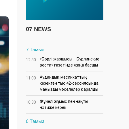
07 NEWS
7 Тамыз
«Бөрлі жаршысы – Бурлинские
12:30
вести» газетінде жаңа басшы
Аудандық мәслихаттың
11:00
кезектен тыс 42-сессиясында
маңызды мәселелер қаралды
Жүйелі жұмыс пен нақты
10:30
нәтиже керек
6 Тамыз