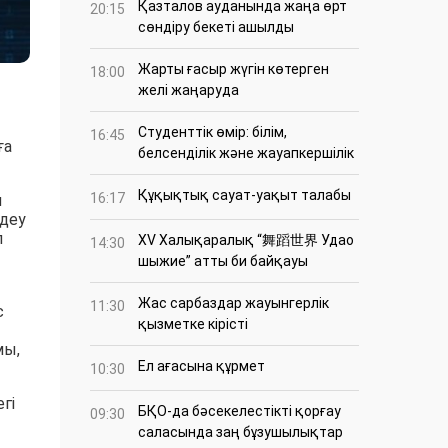
Қазталов ауданында жаңа өрт
20:15
сөндіру бекеті ашылды
Жарты ғасыр жүгін көтерген
18:00
желі жаңаруда
Студенттік өмір: білім,
16:45
ға
белсенділік және жауапкершілік
Құқықтық сауат-уақыт талабы
16:17
н
деу
п
XV Халықаралық “舞蹈世界 Удао
14:30
шыжие” атты би байқауы
Жас сарбаздар жауынгерлік
11:30
с
қызметке кірісті
мы,
Ел ағасына құрмет
10:30
гі
БҚО-да бәсекелестікті қорғау
09:30
саласында заң бұзушылықтар