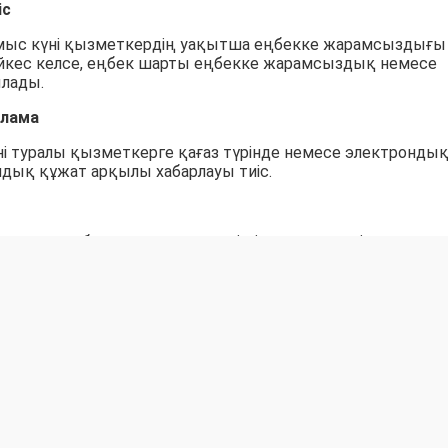
іс
ұмыс күні қызметкердің уақытша еңбекке жарамсыздығы
әйкес келсе, еңбек шарты еңбекке жарамсыздық немесе
ылады.
рлама
і туралы қызметкерге қағаз түрінде немесе электронды
дық құжат арқылы хабарлауы тиіс.
алған еңбек шарттарына негізгі қызметкердің жұмысқ
ату нормасы қолданылмайды.
жұмыстан шығару тәртібі
ен құжаттарды толық тапсырмаған жағдайда еңбек шар
оқтатылады.
мі ішінде мүлік пен құжаттарды тапсыруды ұйымдастыруғ