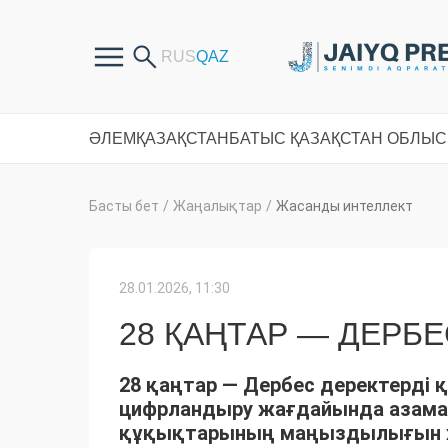
ӘЛЕМ
ҚАЗАҚСТАН
БАТЫС ҚАЗАҚСТАН ОБЛЫ
Басты бет
/
Жаңалықтар
/
Жасанды интеллект
28.01.2026, 11:30
28 ҚАҢТАР — ДЕРБЕ
28 қаңтар — Дербес деректерді 
цифрландыру жағдайында азамат
құқықтарының маңыздылығын ж