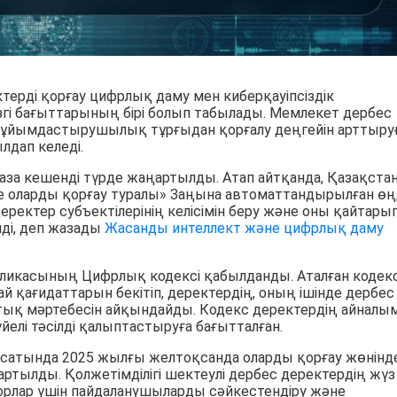
ерді қорғау цифрлық даму мен киберқауіпсіздік
згі бағыттарының бірі болып табылады. Мемлекет дербес
 ұйымдастырушылық тұрғыдан қорғалу деңгейін арттыру
лдап келеді.
а кешенді түрде жаңартылды. Атап айтқанда, Қазақста
 оларды қорғау туралы» Заңына автоматтандырылған өң
деректер субъектілерінің келісімін беру және оны қайтары
ілді, деп жазады
Жасанды интеллект және цифрлық даму
бликасының Цифрлық кодексі қабылданды. Аталған кодек
 қағидаттарын бекітіп, деректердің, оның ішінде дербес
қтық мәртебесін айқындайды. Кодекс деректердің айналы
лі тәсілді қалыптастыруға бағытталған.
сатында 2025 жылғы желтоқсанда оларды қорғау жөнінде
тылды. Қолжетімділігі шектеулі дербес деректердің жүз
орлар үшін пайдаланушыларды сәйкестендіру және