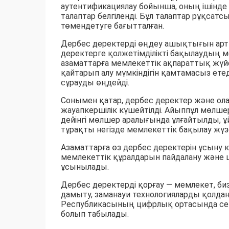
аутентификациялау бойынша, оның ішінд
талаптар белгіленді. Бұл талаптар рұқсатс
төмендетуге бағытталған.
Дербес деректерді өңдеу ашықтығын арт
деректерге қолжетімділікті бақылаудың ме
азаматтарға мемлекеттік ақпараттық жүйел
қайтарып алу мүмкіндігін қамтамасыз етед
сұрауды өңдейді.
Сонымен қатар, дербес деректер және ола
жауапкершілік күшейтілді. Айыппұл мөлше
дейінгі мөлшер аралығында ұлғайтылды, ұ
тұрақты негізде мемлекеттік бақылау жүз
Азаматтарға өз дербес деректерін ұсыну к
мемлекеттік құралдарын пайдалану және ц
ұсынылады.
Дербес деректерді қорғау — мемлекет, би
дамыту, заманауи технологияларды қолдан
Республикасының цифрлық ортасында сені
болып табылады.