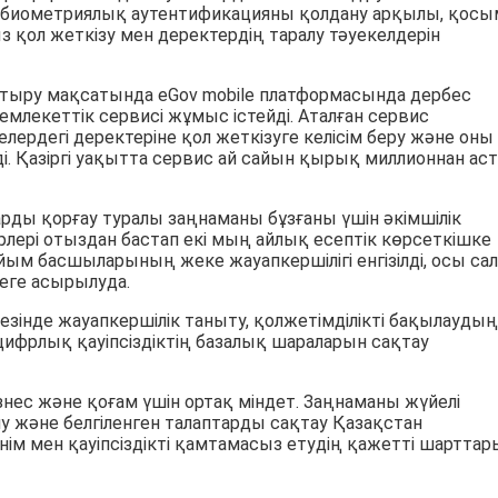
е биометриялық аутентификацияны қолдану арқылы, қос
ыз қол жеткізу мен деректердің таралу тәуекелдерін
тыру мақсатында eGov mobile платформасында дербес
млекеттік сервисі жұмыс істейді. Аталған сервис
ердегі деректеріне қол жеткізуге келісім беру және оны
і. Қазіргі уақытта сервис ай сайын қырық миллионнан ас
рды қорғау туралы заңнаманы бұзғаны үшін әкімшілік
рлері отыздан бастап екі мың айлық есептік көрсеткішке
йым басшыларының жеке жауапкершілігі енгізілді, осы са
еге асырылуда.
езінде жауапкершілік таныту, қолжетімділікті бақылаудың
ифрлық қауіпсіздіктің базалық шараларын сақтау
знес және қоғам үшін ортақ міндет. Заңнаманы жүйелі
у және белгіленген талаптарды сақтау Қазақстан
м мен қауіпсіздікті қамтамасыз етудің қажетті шарттар