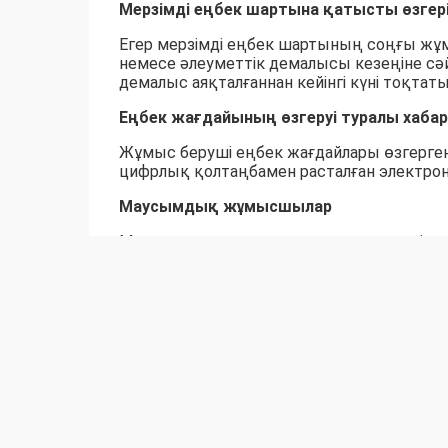
Мерзімді еңбек шартына қатысты өзгер
Егер мерзімді еңбек шартының соңғы ж
немесе әлеуметтік демалысы кезеңіне с
демалыс аяқталғаннан кейінгі күні тоқтат
Еңбек жағдайының өзгеруі туралы хаба
Жұмыс беруші еңбек жағдайлары өзгерген
цифрлық қолтаңбамен расталған электрон
Маусымдық жұмысшылар
Маусымдық жұмыстарды орындау үшін жас
шығуына байланысты еңбек шартын тоқт
Материалдық жауапты қызметкерлерді 
Материалдық жауапты қызметкер мүлік п
қабылдау-тапсыру рәсімі аяқталған күні т
Бұл ретте жұмыс беруші хабарлама мерзі
міндетті.
Тәртіптік жаза қолдану