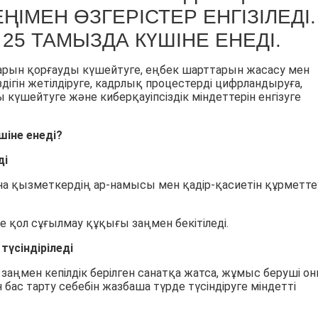
ҢІМЕН ӨЗГЕРІСТЕР ЕНГІЗІЛЕДІ.
 25 ТАМЫЗДА КҮШІНЕ ЕНЕДІ.
рын қорғауды күшейтуге, еңбек шарттарын жасасу мен
іздігін жетілдіруге, кадрлық процестерді цифрландыруға,
үшейтуге және киберқауіпсіздік міндеттерін енгізуге
шіне енеді?
ді
на қызметкердің ар-намысы мен қадір-қасиетін құрметте
 қол сұғылмау құқығы заңмен бекітіледі.
үсіндіріледі
 заңмен кепілдік берілген санатқа жатса, жұмыс беруші о
ас тарту себебін жазбаша түрде түсіндіруге міндетті