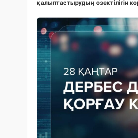
қалыптастырудың өзектілігін кө