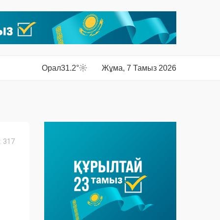
Орал
31.2°
Жұма, 7 Тамыз 2026
 317