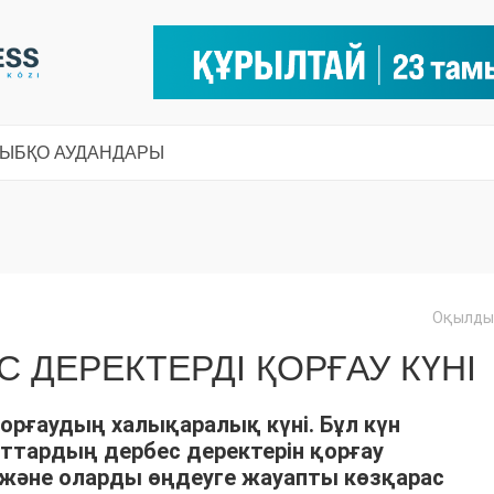
СЫ
БҚО АУДАНДАРЫ
Оқылды:
С ДЕРЕКТЕРДІ ҚОРҒАУ КҮНІ
қорғаудың халықаралық күні. Бұл күн
тардың дербес деректерін қорғау
әне оларды өңдеуге жауапты көзқарас