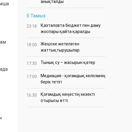
анықталды
ымша
5 Тамыз
Қазталовта бюджет пен даму
23:18
жоспары қайта қаралды
там
Жеңіске жетелеген
18:00
жаттықтырушылар
Тынық су – жасырын қатер
17:30
лада
Медиация - қоғамдық келісімнің
17:00
берік тетігі
Қоғамдық кеңестің кезекті
16:30
отырысы өтті
ы