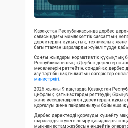
Қазақстан Республикасында дербес дерект
саласындағы мемлекеттік саясаттың негі
деректердің құқықтық, техникалық және
бағытталған шараларды жүйелі түрде қабы
Соңғы жылдары нормативтік құқықтық баз
Республикасының «Дербес деректер және
мәселелерін реттейтін, сондай-ақ дербес 
алу тәртібін нақтылайтын өзгерістер енгіз
министрлігі
.
2026 жылғы 9 қаңтарда Қазақстан Респу
цифрлық қатынастарды реттеудің бірыңғай
және иесіздендірілген деректердің құқы
қорғалуы және пайдаланылуы бойынша жүйе
Дербес деректерді қорғауды күшейту мақ
шараларды жүзеге асыру қағидалары жаңар
мыңнан астам жазбасын өңдейтін операт