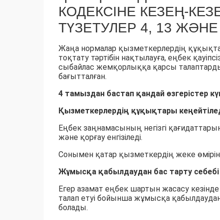
КОДЕКСІНЕ КЕЗЕҢ-КЕЗЕ
ТҮЗЕТУЛЕР 4, 13 ЖӘНЕ
Жаңа нормалар қызметкерлердің құқықта
тоқтату тәртібін нақтылауға, еңбек қауіпс
сыбайлас жемқорлыққа қарсы талаптарды к
бағытталған.
4 тамыздан бастап қандай өзгерістер кү
Қызметкерлердің құқықтары кеңейтіле
Еңбек заңнамасының негізгі қағидаттары
және қорғау енгізіледі.
Сонымен қатар қызметкердің жеке өміріне
Жұмысқа қабылдаудан бас тарту себебі т
Егер азамат еңбек шартын жасасу кезінде
талап етуі бойынша жұмысқа қабылдаудан б
болады.