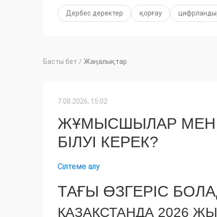
Дербес деректер
қорғау
цифрланды
Басты бет
/
Жаңалықтар
7.08.2026, 15:02
ЖҰМЫСШЫЛАР МЕН 
БІЛУІ КЕРЕК?
Сілтеме алу
ТАҒЫ ӨЗГЕРІС БОЛА
ҚАЗАҚСТАНДА 2026 Ж